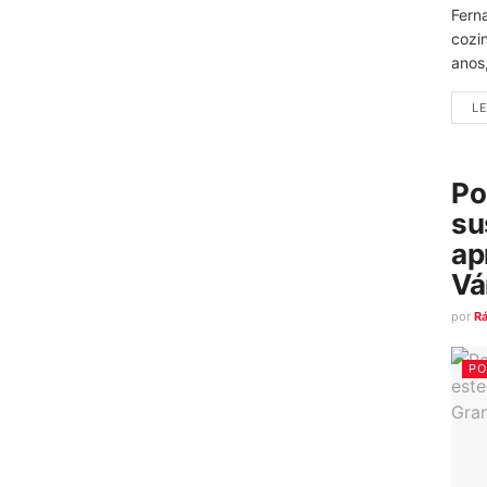
Fern
cozi
anos
LE
Po
su
ap
Vá
por
R
PO