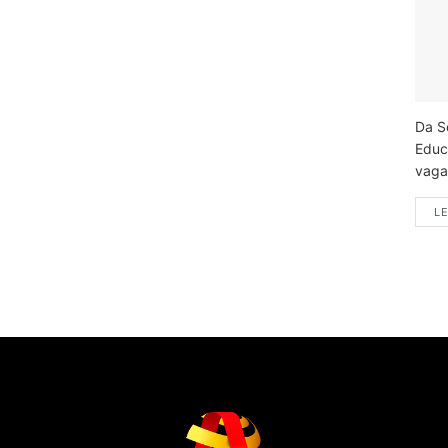
Da S
Educ
vagas
LE