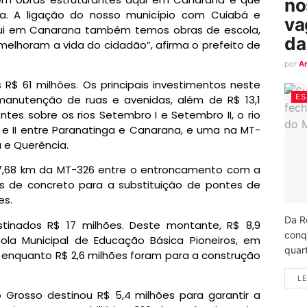
no
ia. A ligação do nosso município com Cuiabá e
va
qui em Canarana também temos obras de escola,
da
elhoram a vida do cidadão”, afirma o prefeito de
por
A
 R$ 61 milhões. Os principais investimentos neste
ES
manutenção de ruas e avenidas, além de R$ 13,1
tes sobre os rios Setembro I e Setembro II, o rio
I e II entre Paranatinga e Canarana, e uma na MT-
 e Querência.
37,68 km da MT-326 entre o entroncamento com a
s de concreto para a substituição de pontes de
es.
Da R
tinados R$ 17 milhões. Deste montante, R$ 8,9
conq
ola Municipal de Educação Básica Pioneiros, em
quart
 enquanto R$ 2,6 milhões foram para a construção
LE
 Grosso destinou R$ 5,4 milhões para garantir a