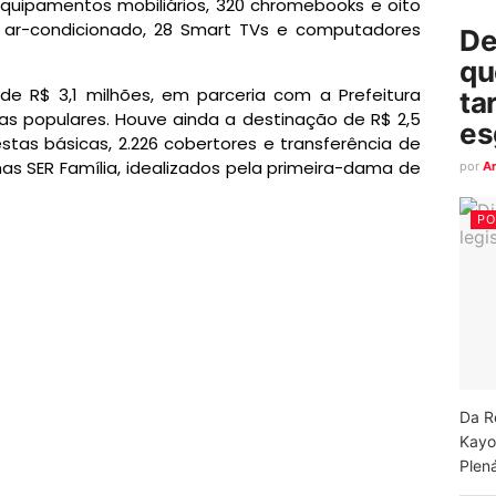
equipamentos mobiliários, 320 chromebooks e oito
e ar-condicionado, 28 Smart TVs e computadores
De
qu
i de R$ 3,1 milhões, em parceria com a Prefeitura
ta
as populares. Houve ainda a destinação de R$ 2,5
es
estas básicas, 2.226 cobertores e transferência de
mas SER Família, idealizados pela primeira-dama de
por
A
PO
Da R
Kayo
Plená