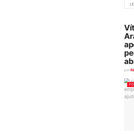
LE
Ví
Ar
ap
pe
ab
por
R
PO