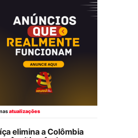
imas
atualizações
íça elimina a Colômbia