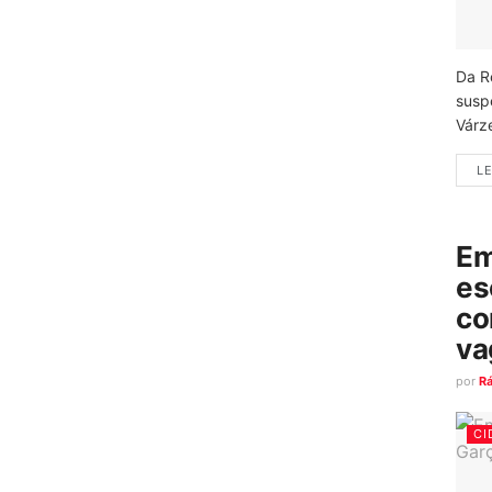
Da R
susp
Várz
LE
Em
es
co
va
por
R
CI