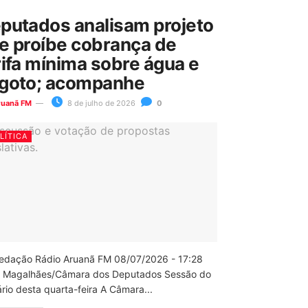
putados analisam projeto
e proíbe cobrança de
rifa mínima sobre água e
goto; acompanhe
ruanã FM
8 de julho de 2026
0
LÍTICA
edação Rádio Aruanã FM 08/07/2026 - 17:28
 Magalhães/Câmara dos Deputados Sessão do
rio desta quarta-feira A Câmara...