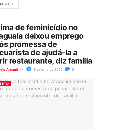
IA MAIS
tima de feminicídio no
aguaia deixou emprego
ós promessa de
cuarista de ajudá-la a
rir restaurante, diz família
ádio Aruanã
8 de julho de 2026
0
LÍCIA