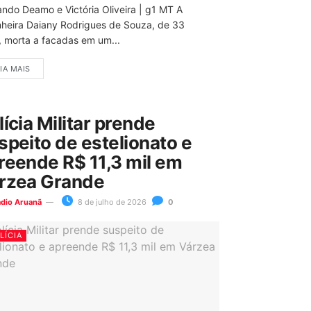
ando Deamo e Victória Oliveira | g1 MT A
nheira Daiany Rodrigues de Souza, de 33
, morta a facadas em um...
IA MAIS
lícia Militar prende
speito de estelionato e
reende R$ 11,3 mil em
rzea Grande
ádio Aruanã
8 de julho de 2026
0
LÍCIA