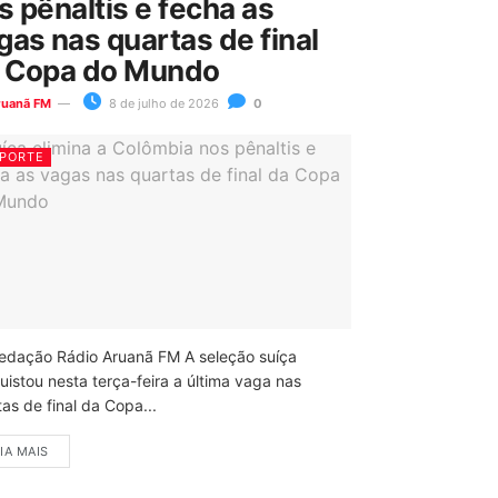
s pênaltis e fecha as
gas nas quartas de final
 Copa do Mundo
ruanã FM
8 de julho de 2026
0
PORTE
edação Rádio Aruanã FM A seleção suíça
uistou nesta terça-feira a última vaga nas
as de final da Copa...
IA MAIS