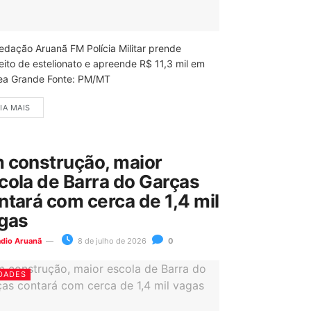
edação Aruanã FM Polícia Militar prende
eito de estelionato e apreende R$ 11,3 mil em
ea Grande Fonte: PM/MT
IA MAIS
 construção, maior
cola de Barra do Garças
ntará com cerca de 1,4 mil
gas
ádio Aruanã
8 de julho de 2026
0
DADES