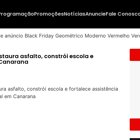
Programação
Promoções
Notícias
Anuncie
Fale Conosc
taura asfalto, constrói escola e
m Canarana