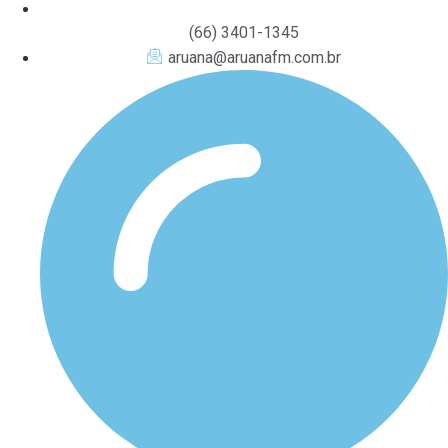
(66) 3401-1345
aruana@aruanafm.com.br