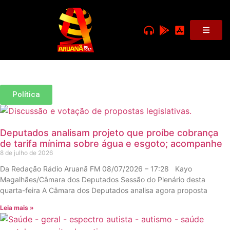
Política
Deputados analisam projeto que proíbe cobrança
de tarifa mínima sobre água e esgoto; acompanhe
8 de julho de 2026
Da Redação Rádio Aruanã FM 08/07/2026 – 17:28 Kayo
Magalhães/Câmara dos Deputados Sessão do Plenário desta
quarta-feira A Câmara dos Deputados analisa agora proposta
Leia mais »