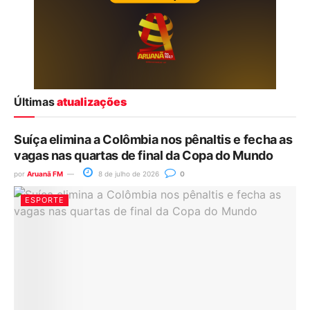
Últimas
atualizações
Suíça elimina a Colômbia nos pênaltis e fecha as
vagas nas quartas de final da Copa do Mundo
por
Aruanã FM
8 de julho de 2026
0
ESPORTE