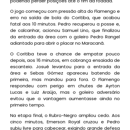
podendo perder posições até o fim da rodada.
O jogo começou com pressão alta do Flamengo e
erro na saída de bola do Coritiba, que acabou
fatal aos 10 minutos. Pedro recuperou a posse e,
de calcanhar, acionou Samuel Lino, que finalizou
da entrada da área com o goleiro Pedro Rangel
adiantado para abrir o placar no Maracanã.
O Coritiba teve a chance de empatar pouco
depois, aos 16 minutos, em cobrança ensaiada de
escanteio. Josué levantou para a entrada da
área e Sebas Gómez apareceu batendo de
primeira, mas mandou para fora. O Flamengo
respondeu com perigo em chutes de Ayrton
Lucas e Luiz Araújo, mas o goleiro adversário
evitou que a vantagem aumentasse ainda no
primeiro tempo.
Na etapa final, o Rubro-Negro ampliou cedo. Aos
cinco minutos, Emerson Royal cruzou e Pedro
subiu livre para cabecear, exigindo grande defesa