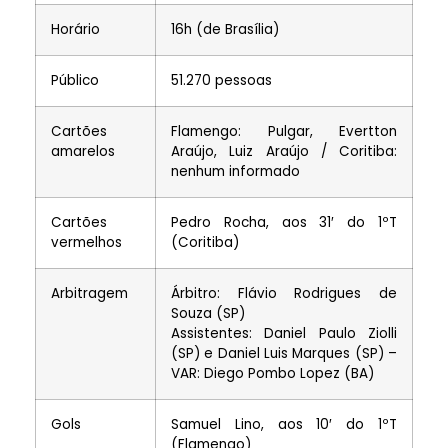
Horário
16h (de Brasília)
Público
51.270 pessoas
Cartões
Flamengo: Pulgar, Evertton
amarelos
Araújo, Luiz Araújo / Coritiba:
nenhum informado
Cartões
Pedro Rocha, aos 31′ do 1ºT
vermelhos
(Coritiba)
Arbitragem
Árbitro: Flávio Rodrigues de
Souza (SP)
Assistentes: Daniel Paulo Ziolli
(SP) e Daniel Luis Marques (SP) –
VAR: Diego Pombo Lopez (BA)
Gols
Samuel Lino, aos 10′ do 1ºT
(Flamengo)