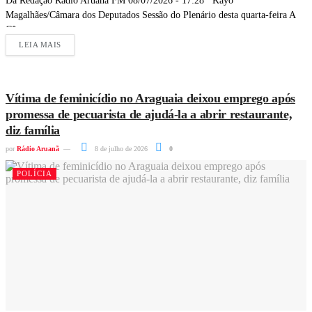
Da Redação Rádio Aruanã FM 08/07/2026 - 17:28 Kayo
Magalhães/Câmara dos Deputados Sessão do Plenário desta quarta-feira A
Câmara...
LEIA MAIS
Vítima de feminicídio no Araguaia deixou emprego após
promessa de pecuarista de ajudá-la a abrir restaurante,
diz família
por
Rádio Aruanã
8 de julho de 2026
0
POLÍCIA