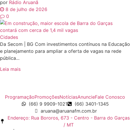
por
Rádio Aruanã
8 de julho de 2026
0
Cidades
Da Secom | BG Com investimentos contínuos na Educação
e planejamento para ampliar a oferta de vagas na rede
pública...
Leia mais
Programação
Promoções
Notícias
Anuncie
Fale Conosco
(66) 9 9909-1021
(66) 3401-1345
aruana@aruanafm.com.br
Endereço: Rua Bororos, 673 - Centro - Barra do Garças
/ MT