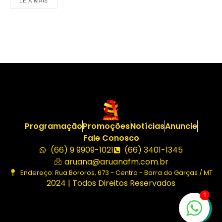
LEIA MAIS
Programação
Promoções
Notícias
Anuncie
Fale Conosco
(66) 9 9909-1021
(66) 3401-1345
aruana@aruanafm.com.br
Endereço: Rua Bororos, 673 - Centro - Barra do Garças / MT
2024 | Todos Direitos Reservados
1