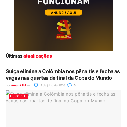
Últimas
atualizações
Suíça elimina a Colômbia nos pênaltis e fecha as
vagas nas quartas de final da Copa do Mundo
por
Aruanã FM
8 de julho de 2026
0
ESPORTE