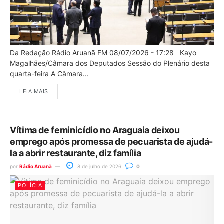
Da Redação Rádio Aruanã FM 08/07/2026 - 17:28 Kayo
Magalhães/Câmara dos Deputados Sessão do Plenário desta
quarta-feira A Câmara...
LEIA MAIS
Vítima de feminicídio no Araguaia deixou
emprego após promessa de pecuarista de ajudá-
la a abrir restaurante, diz família
por
Rádio Aruanã
8 de julho de 2026
0
POLÍCIA