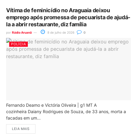
Vítima de feminicídio no Araguaia deixou
emprego após promessa de pecuarista de ajudá-
la a abrir restaurante, diz família
por
Rádio Aruanã
8 de julho de 2026
0
POLÍCIA
Fernando Deamo e Victória Oliveira | g1 MT A
cozinheira Daiany Rodrigues de Souza, de 33 anos, morta a
facadas em um...
LEIA MAIS