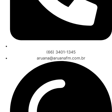
(66) 3401-1345
aruana@aruanafm.com.br