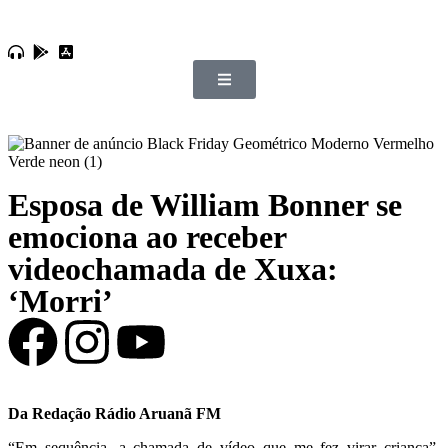
Esposa de William Bonner se
emociona ao receber
videochamada de Xuxa:
‘Morri’
Da Redação Rádio Aruanã FM
“Em sequência, a chamada de vídeo que me fez virar criança”,