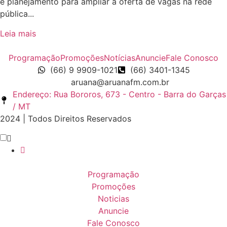
e planejamento para ampliar a oferta de vagas na rede
pública...
Leia mais
Programação
Promoções
Notícias
Anuncie
Fale Conosco
(66) 9 9909-1021
(66) 3401-1345
aruana@aruanafm.com.br
Endereço: Rua Bororos, 673 - Centro - Barra do Garças
/ MT
2024 | Todos Direitos Reservados
Scroll
Up
Programação
Promoções
Noticias
Anuncie
Fale Conosco