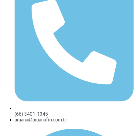
(66) 3401-1345
aruana@aruanafm.com.br