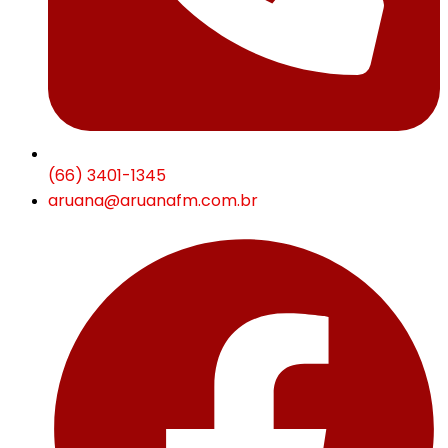
(66) 3401-1345
aruana@aruanafm.com.br