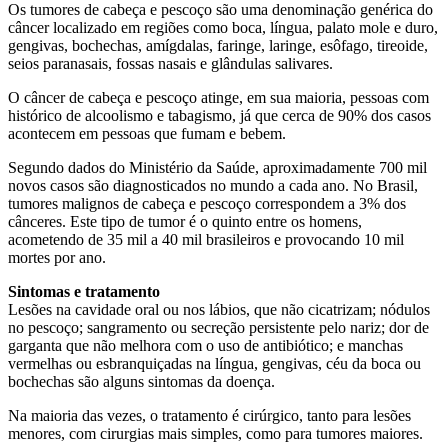
Os tumores de cabeça e pescoço são uma denominação genérica do
câncer localizado em regiões como boca, língua, palato mole e duro,
gengivas, bochechas, amígdalas, faringe, laringe, esôfago, tireoide,
seios paranasais, fossas nasais e glândulas salivares.
O câncer de cabeça e pescoço atinge, em sua maioria, pessoas com
histórico de alcoolismo e tabagismo, já que cerca de 90% dos casos
acontecem em pessoas que fumam e bebem.
Segundo dados do Ministério da Saúde, aproximadamente 700 mil
novos casos são diagnosticados no mundo a cada ano. No Brasil,
tumores malignos de cabeça e pescoço correspondem a 3% dos
cânceres. Este tipo de tumor é o quinto entre os homens,
acometendo de 35 mil a 40 mil brasileiros e provocando 10 mil
mortes por ano.
Sintomas e tratamento
Lesões na cavidade oral ou nos lábios, que não cicatrizam; nódulos
no pescoço; sangramento ou secreção persistente pelo nariz; dor de
garganta que não melhora com o uso de antibiótico; e manchas
vermelhas ou esbranquiçadas na língua, gengivas, céu da boca ou
bochechas são alguns sintomas da doença.
Na maioria das vezes, o tratamento é cirúrgico, tanto para lesões
menores, com cirurgias mais simples, como para tumores maiores.