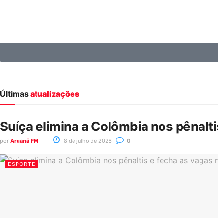
Últimas
atualizações
Suíça elimina a Colômbia nos pênalt
por
Aruanã FM
8 de julho de 2026
0
ESPORTE