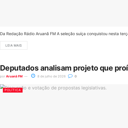
Da Redação Rádio Aruanã FM A seleção suíça conquistou nesta terça-
LEIA MAIS
Deputados analisam projeto que pro
por
Aruanã FM
8 de julho de 2026
0
POLÍTICA