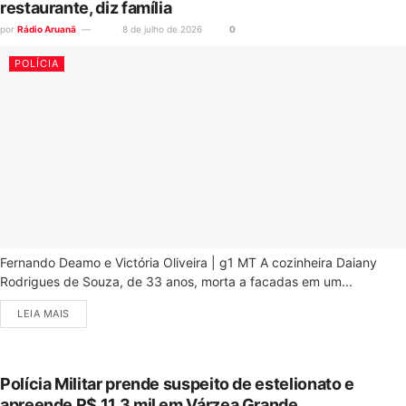
restaurante, diz família
por
Rádio Aruanã
8 de julho de 2026
0
POLÍCIA
Fernando Deamo e Victória Oliveira | g1 MT A cozinheira Daiany
Rodrigues de Souza, de 33 anos, morta a facadas em um...
LEIA MAIS
Polícia Militar prende suspeito de estelionato e
apreende R$ 11,3 mil em Várzea Grande