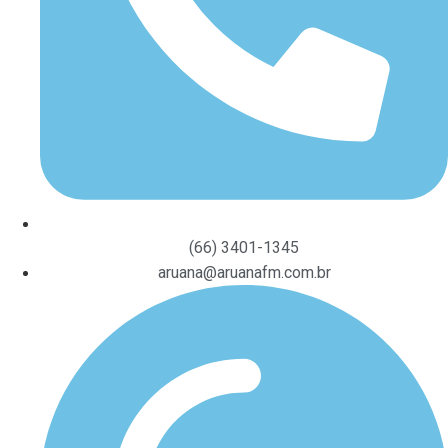
(66) 3401-1345
aruana@aruanafm.com.br