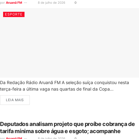
por
Aruanã FM
8 de julho de 2026
0
ESPORTE
Da Redação Rádio Aruanã FM A seleção suíça conquistou nesta
terça-feira a última vaga nas quartas de final da Copa...
LEIA MAIS
Deputados analisam projeto que proíbe cobrança de
tarifa mínima sobre água e esgoto; acompanhe
por
Aruanã FM
8 de julho de 2026
0