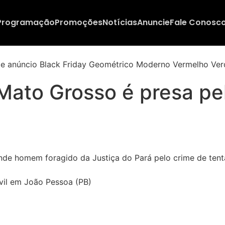
Programação
Promoções
Notícias
Anuncie
Fale Conosc
Mato Grosso é presa pel
ivil em João Pessoa (PB)