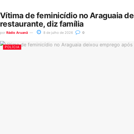
Vítima de feminicídio no Araguaia d
restaurante, diz família
por
Rádio Aruanã
8 de julho de 2026
0
POLÍCIA