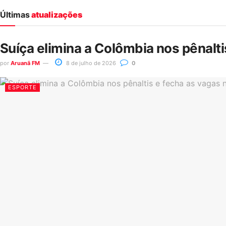
Últimas
atualizações
Suíça elimina a Colômbia nos pênalt
por
Aruanã FM
8 de julho de 2026
0
ESPORTE