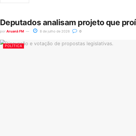
Deputados analisam projeto que pro
por
Aruanã FM
8 de julho de 2026
0
POLÍTICA