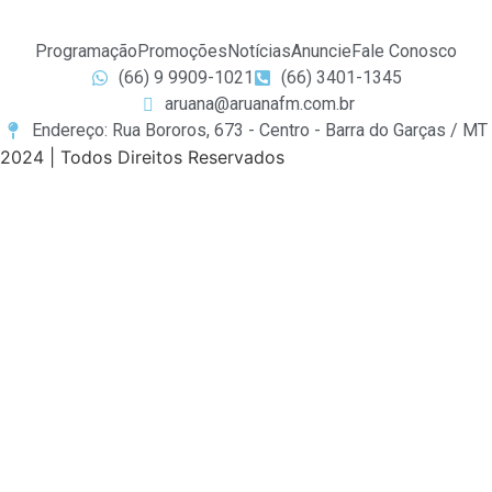
Programação
Promoções
Notícias
Anuncie
Fale Conosco
(66) 9 9909-1021
(66) 3401-1345
aruana@aruanafm.com.br
Endereço: Rua Bororos, 673 - Centro - Barra do Garças / MT
2024 | Todos Direitos Reservados
albet güncel giriş
cratosroyalbet giriş
cratosroyalbet
kingr