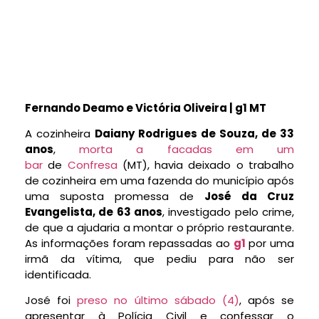
Fernando Deamo e Victória Oliveira | g1 MT
A cozinheira
Daiany Rodrigues de Souza, de 33
anos
,
morta a facadas em um
bar
de
Confresa
(MT), havia deixado o trabalho
de cozinheira em uma fazenda do município após
uma suposta promessa de
José da Cruz
Evangelista, de 63 anos
, investigado pelo crime,
de que a ajudaria a montar o próprio restaurante.
As informações foram repassadas ao
g1
por uma
irmã da vítima, que pediu para não ser
identificada.
José foi
preso no último sábado (4)
, após se
apresentar à Polícia Civil e confessar o