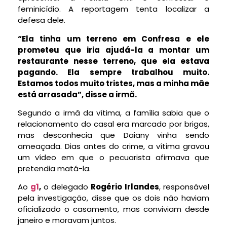
feminicídio. A reportagem tenta localizar a
defesa dele.
“Ela tinha um terreno em Confresa e ele
prometeu que iria ajudá-la a montar um
restaurante nesse terreno, que ela estava
pagando. Ela sempre trabalhou muito.
Estamos todos muito tristes, mas a minha mãe
está arrasada”, disse a irmã.
Segundo a irmã da vítima, a família sabia que o
relacionamento do casal era marcado por brigas,
mas desconhecia que Daiany vinha sendo
ameaçada. Dias antes do crime, a
vítima gravou
um vídeo em que o pecuarista afirmava que
pretendia matá-la
.
Ao
g1
,
o delegado
Rogério Irlandes
, responsável
pela investigação, disse que os dois não haviam
oficializado o casamento,
mas conviviam desde
janeiro e moravam juntos
.