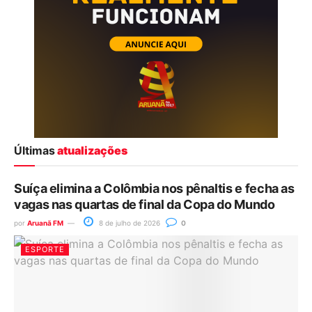
Últimas
atualizações
Suíça elimina a Colômbia nos pênaltis e fecha as
vagas nas quartas de final da Copa do Mundo
por
Aruanã FM
8 de julho de 2026
0
ESPORTE