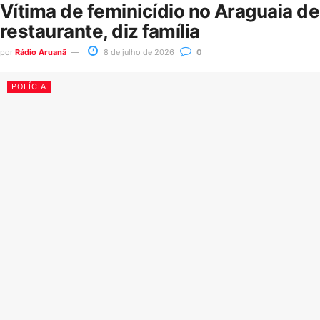
Vítima de feminicídio no Araguaia d
restaurante, diz família
por
Rádio Aruanã
8 de julho de 2026
0
POLÍCIA