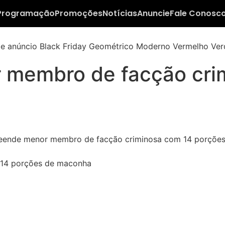
Programação
Promoções
Notícias
Anuncie
Fale Conosc
 membro de facção cri
 14 porções de maconha