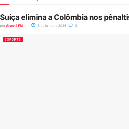
Suíça elimina a Colômbia nos pênalt
por
Aruanã FM
8 de julho de 2026
0
ESPORTE