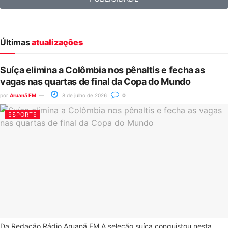
Últimas
atualizações
Suíça elimina a Colômbia nos pênaltis e fecha as
vagas nas quartas de final da Copa do Mundo
por
Aruanã FM
8 de julho de 2026
0
ESPORTE
Da Redação Rádio Aruanã FM A seleção suíça conquistou nesta