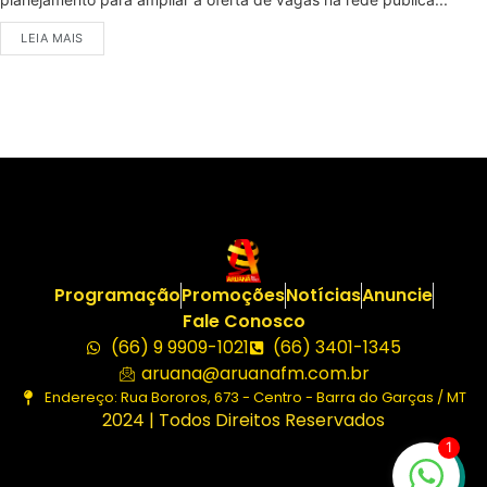
LEIA MAIS
Programação
Promoções
Notícias
Anuncie
Fale Conosco
(66) 9 9909-1021
(66) 3401-1345
aruana@aruanafm.com.br
Endereço: Rua Bororos, 673 - Centro - Barra do Garças / MT
2024 | Todos Direitos Reservados
1