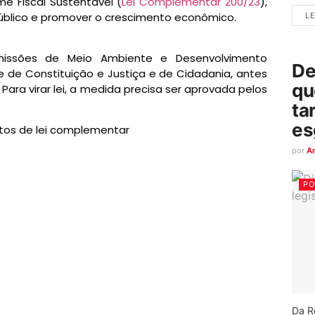
e Fiscal Sustentável (
Lei Complementar 200/23
),
úblico e promover o crescimento econômico.
LE
missões de Meio Ambiente e Desenvolvimento
De
 e de Constituição e Justiça e de Cidadania, antes
qu
Para virar lei, a medida precisa ser aprovada pelos
ta
es
etos de lei complementar
por
A
PO
Da R