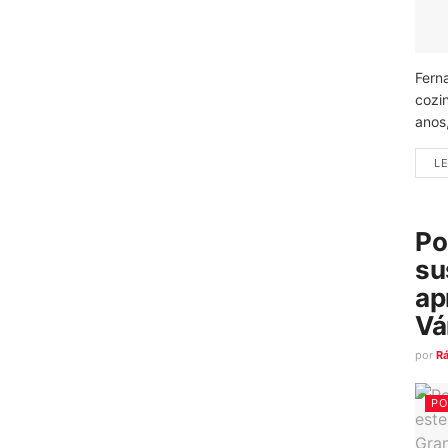
Fern
cozi
anos
LE
Po
su
ap
Vá
por
R
PO