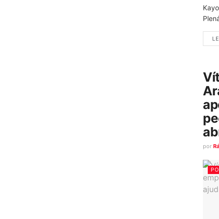
Kayo
Plená
LE
Ví
Ar
ap
pe
ab
por
R
PO