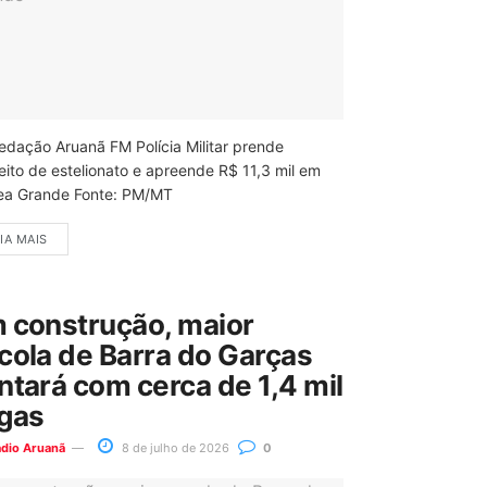
edação Aruanã FM Polícia Militar prende
eito de estelionato e apreende R$ 11,3 mil em
ea Grande Fonte: PM/MT
IA MAIS
 construção, maior
cola de Barra do Garças
ntará com cerca de 1,4 mil
gas
ádio Aruanã
8 de julho de 2026
0