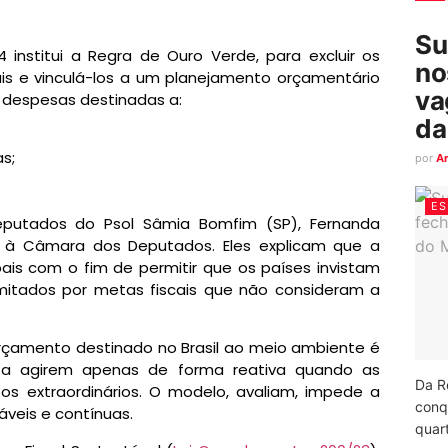
Su
institui a Regra de Ouro Verde, para excluir os
no
ais e vinculá-los a um planejamento orçamentário
va
s despesas destinadas a:
da
s;
por
A
ES
eputados do Psol Sâmia Bomfim (SP), Fernanda
) à Câmara dos Deputados. Eles explicam que a
ais com o fim de permitir que os países invistam
mitados por metas fiscais que não consideram a
rçamento destinado no Brasil ao meio ambiente é
os a agirem apenas de forma reativa quando as
Da R
tos extraordinários
. O modelo, avaliam, impede a
conq
áveis e contínuas.
quart