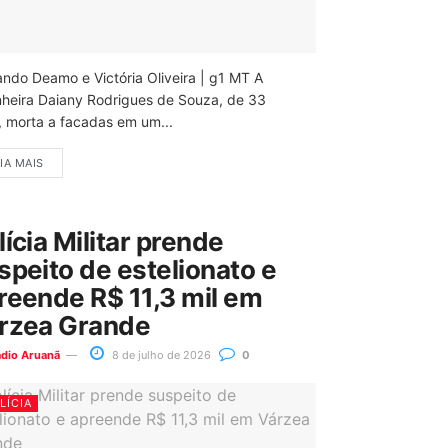
ando Deamo e Victória Oliveira | g1 MT A
nheira Daiany Rodrigues de Souza, de 33
, morta a facadas em um...
IA MAIS
lícia Militar prende
speito de estelionato e
reende R$ 11,3 mil em
rzea Grande
ádio Aruanã
8 de julho de 2026
0
LÍCIA