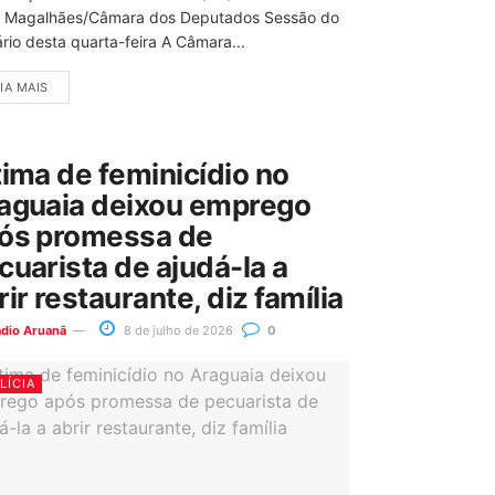
 Magalhães/Câmara dos Deputados Sessão do
rio desta quarta-feira A Câmara...
IA MAIS
tima de feminicídio no
aguaia deixou emprego
ós promessa de
cuarista de ajudá-la a
rir restaurante, diz família
ádio Aruanã
8 de julho de 2026
0
LÍCIA