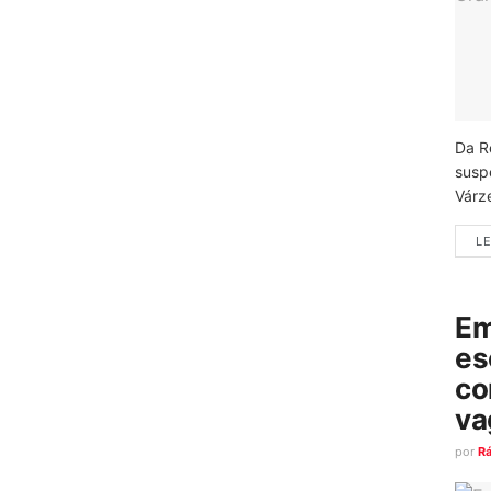
Da R
susp
Várz
LE
Em
es
co
va
por
R