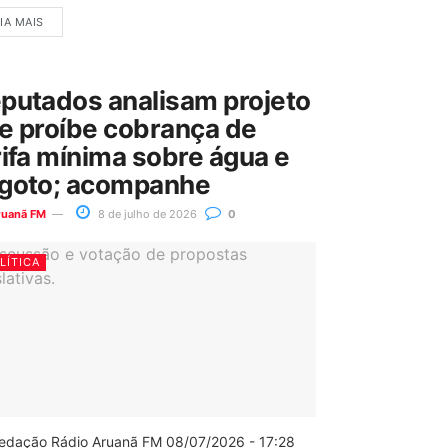
IA MAIS
putados analisam projeto
e proíbe cobrança de
rifa mínima sobre água e
goto; acompanhe
ruanã FM
8 de julho de 2026
0
LÍTICA
edação Rádio Aruanã FM 08/07/2026 - 17:28