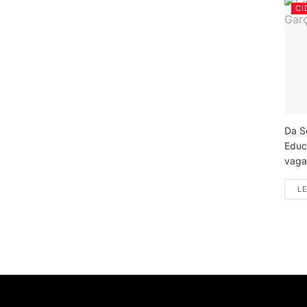
CI
Da S
Educ
vagas
LE