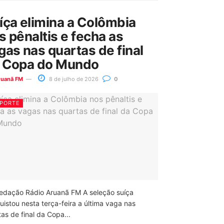
íça elimina a Colômbia
s pênaltis e fecha as
gas nas quartas de final
 Copa do Mundo
ruanã FM
8 de julho de 2026
0
PORTE
edação Rádio Aruanã FM A seleção suíça
uistou nesta terça-feira a última vaga nas
as de final da Copa...