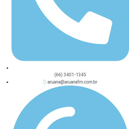
(66) 3401-1345
aruana@aruanafm.com.br