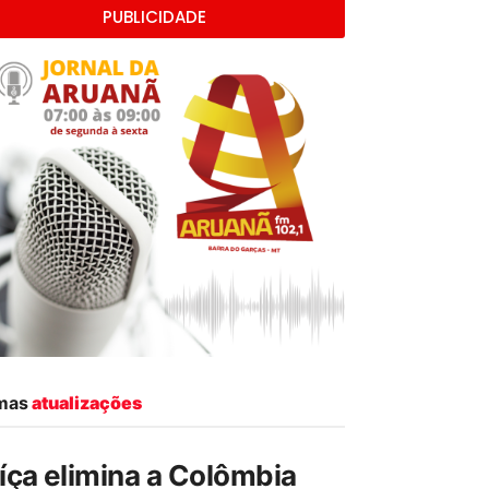
PUBLICIDADE
imas
atualizações
íça elimina a Colômbia