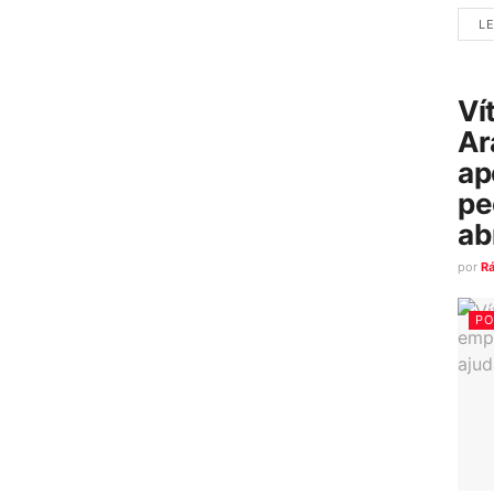
LE
Ví
Ar
ap
pe
ab
por
R
PO