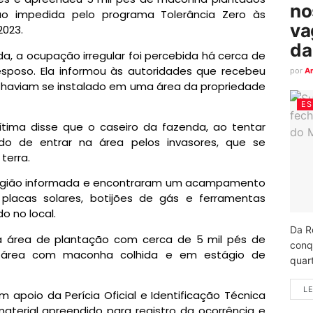
no
são impedida pelo programa Tolerância Zero às
va
2023.
da
a, a ocupação irregular foi percebida há cerca de
sposo. Ela informou às autoridades que recebeu
por
A
 haviam se instalado em uma área da propriedade
ES
tima disse que o caseiro da fazenda, ao tentar
ido de entrar na área pelos invasores, que se
terra.
la região informada e encontraram um acampamento
lacas solares, botijões de gás e ferramentas
o no local.
Da R
sa área de plantação com cerca de 5 mil pés de
conq
a área com maconha colhida e em estágio de
quart
LE
am apoio da Perícia Oficial e Identificação Técnica
material apreendido para registro da ocorrência e