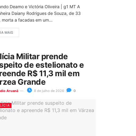
ando Deamo e Victória Oliveira | g1 MT A
nheira Daiany Rodrigues de Souza, de 33
, morta a facadas em um...
IA MAIS
lícia Militar prende
speito de estelionato e
reende R$ 11,3 mil em
rzea Grande
ádio Aruanã
8 de julho de 2026
0
LÍCIA