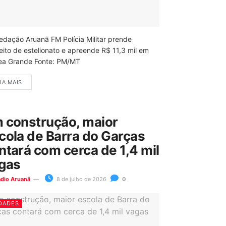
edação Aruanã FM Polícia Militar prende
eito de estelionato e apreende R$ 11,3 mil em
ea Grande Fonte: PM/MT
IA MAIS
 construção, maior
cola de Barra do Garças
ntará com cerca de 1,4 mil
gas
ádio Aruanã
8 de julho de 2026
0
DADES