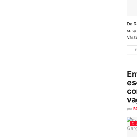
Da R
susp
Várz
LE
Em
es
co
va
por
R
CI