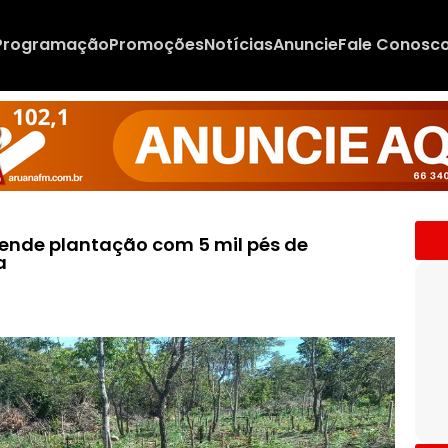
Programação
Promoções
Notícias
Anuncie
Fale Conosc
eende plantação com 5 mil pés de
a