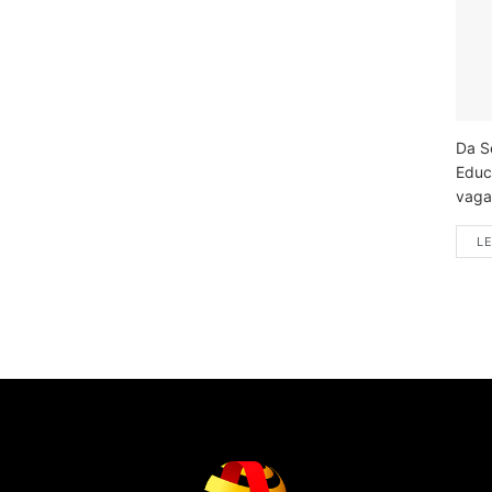
Da S
Educ
vagas
LE