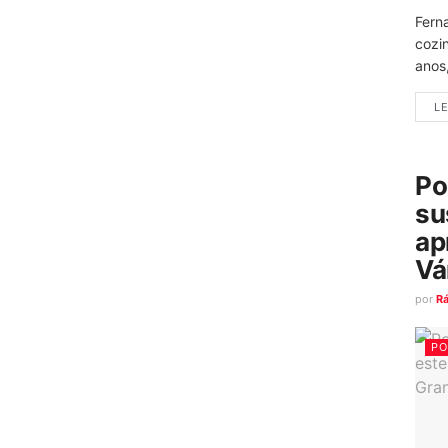
Fern
cozi
anos
LE
Po
su
ap
Vá
por
R
PO