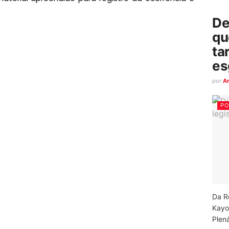
De
qu
ta
es
por
A
PO
Da R
Kayo
Plená