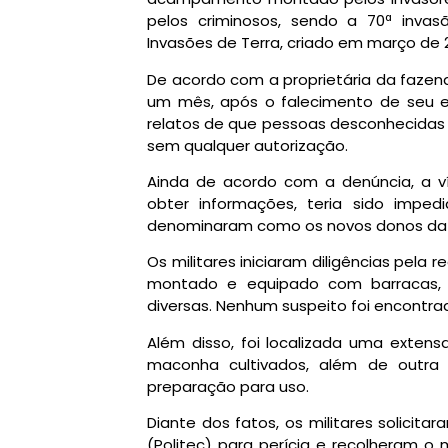
pelos criminosos, sendo a 70ª inva
Invasões de Terra, criado em março de 
De acordo com a proprietária da fazend
um mês, após o falecimento de seu e
relatos de que pessoas desconhecidas
sem qualquer autorização.
Ainda de acordo com a denúncia, a ví
obter informações, teria sido imped
denominaram como os novos donos da 
Os militares iniciaram diligências pe
montado e equipado com barracas, p
diversas. Nenhum suspeito foi encontrad
Além disso, foi localizada uma exten
maconha cultivados, além de outr
preparação para uso.
Diante dos fatos, os militares solicitar
(Politec) para perícia e recolheram o 