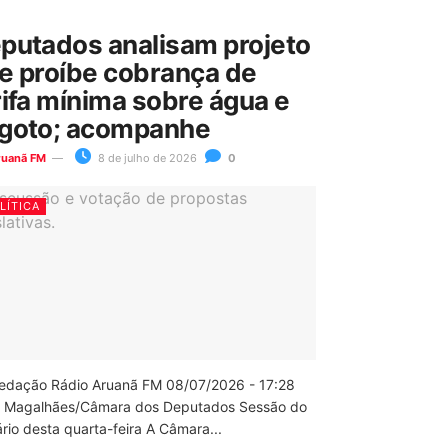
putados analisam projeto
e proíbe cobrança de
rifa mínima sobre água e
goto; acompanhe
ruanã FM
8 de julho de 2026
0
LÍTICA
edação Rádio Aruanã FM 08/07/2026 - 17:28
 Magalhães/Câmara dos Deputados Sessão do
rio desta quarta-feira A Câmara...