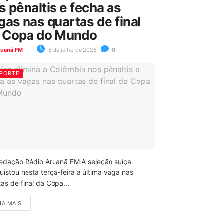
s pênaltis e fecha as
gas nas quartas de final
 Copa do Mundo
ruanã FM
8 de julho de 2026
0
PORTE
edação Rádio Aruanã FM A seleção suíça
uistou nesta terça-feira a última vaga nas
as de final da Copa...
IA MAIS