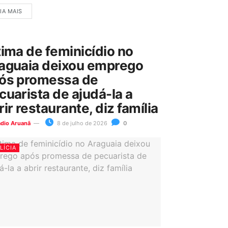
IA MAIS
tima de feminicídio no
aguaia deixou emprego
ós promessa de
cuarista de ajudá-la a
rir restaurante, diz família
ádio Aruanã
8 de julho de 2026
0
LÍCIA