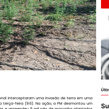
Últ
gional interceptaram uma invasão de terra em uma
ta terça-feira (9.6). Na ação, a PM desmontou um
Su
s e apreendeu 5 mil pés de maconha plantados