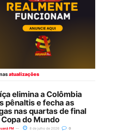
imas
atualizações
íça elimina a Colômbia
s pênaltis e fecha as
gas nas quartas de final
 Copa do Mundo
ruanã FM
8 de julho de 2026
0