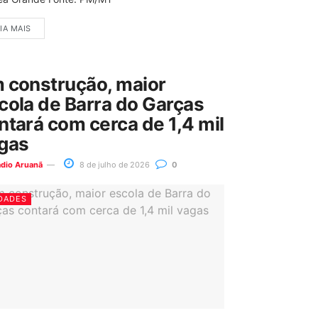
IA MAIS
 construção, maior
cola de Barra do Garças
ntará com cerca de 1,4 mil
gas
ádio Aruanã
8 de julho de 2026
0
DADES