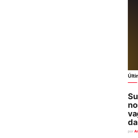
Últ
Su
no
va
da
por
A