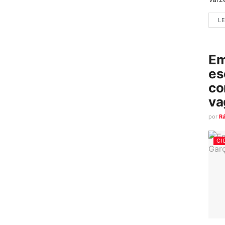
LE
Em
es
co
va
por
R
CI