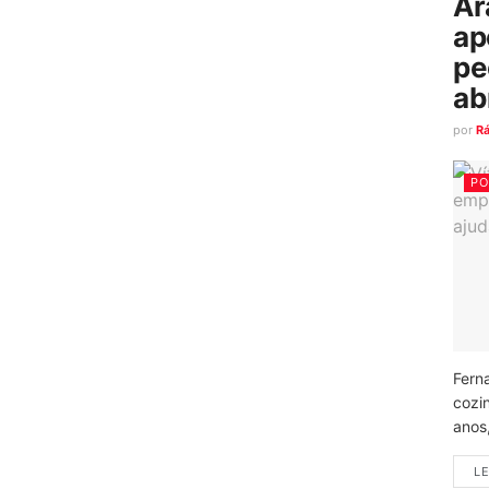
Ar
ap
pe
ab
por
R
PO
Fern
cozi
anos
LE