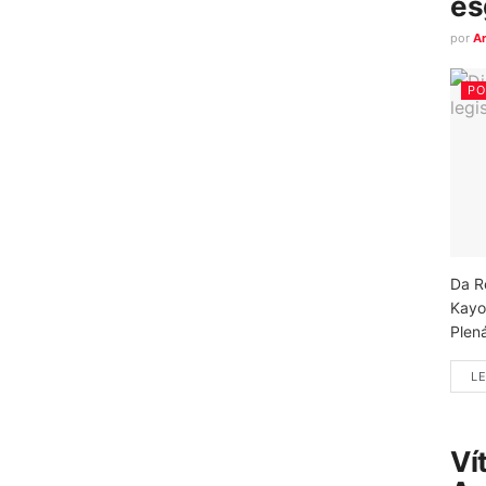
es
por
A
PO
Da R
Kayo
Plená
LE
Ví