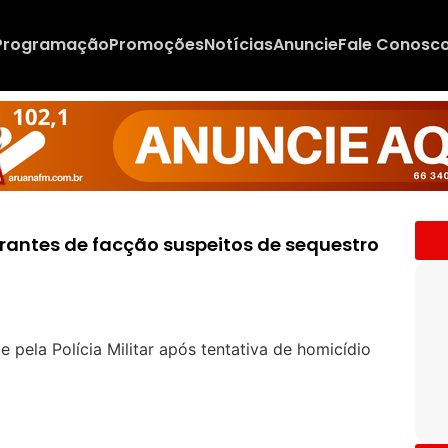
Programação
Promoções
Notícias
Anuncie
Fale Conosc
egrantes de facção suspeitos de sequestro