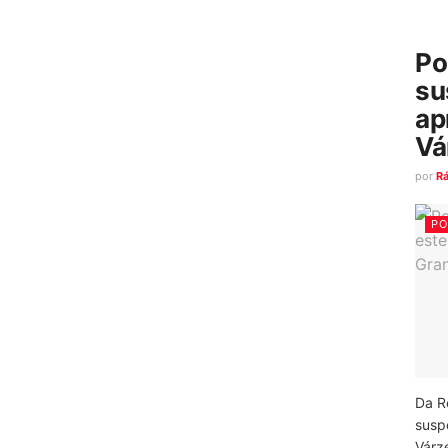
Po
su
ap
Vá
por
R
PO
Da R
susp
Várz