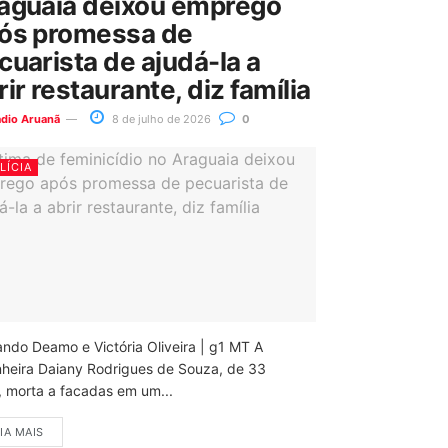
aguaia deixou emprego
ós promessa de
cuarista de ajudá-la a
rir restaurante, diz família
ádio Aruanã
8 de julho de 2026
0
LÍCIA
ando Deamo e Victória Oliveira | g1 MT A
nheira Daiany Rodrigues de Souza, de 33
, morta a facadas em um...
IA MAIS