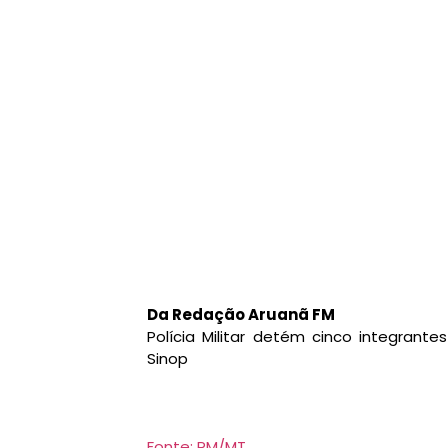
Da Redação Aruanã FM
Polícia Militar detém cinco integran
Sinop
Fonte: PM/MT