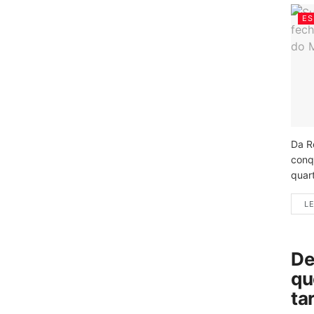
ES
Da R
conq
quart
LE
De
qu
ta