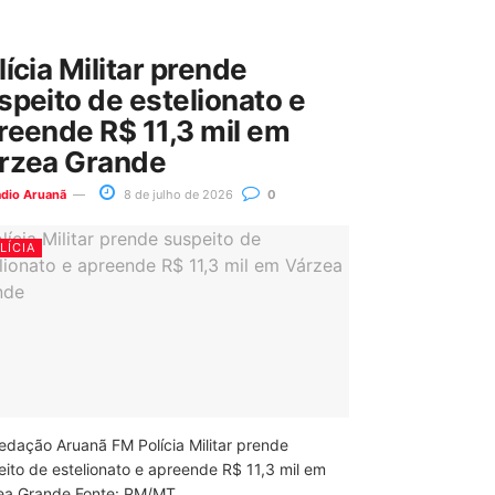
lícia Militar prende
speito de estelionato e
reende R$ 11,3 mil em
rzea Grande
ádio Aruanã
8 de julho de 2026
0
LÍCIA
edação Aruanã FM Polícia Militar prende
eito de estelionato e apreende R$ 11,3 mil em
ea Grande Fonte: PM/MT