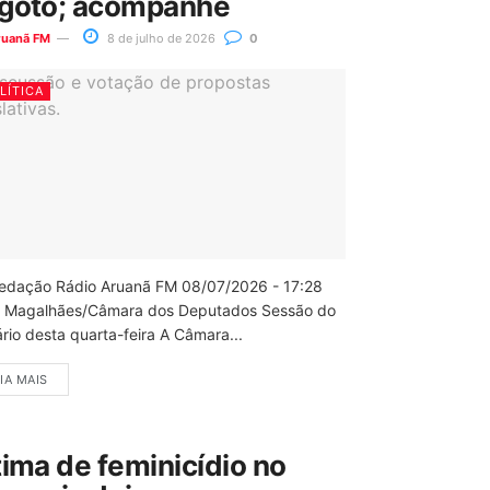
goto; acompanhe
ruanã FM
8 de julho de 2026
0
LÍTICA
edação Rádio Aruanã FM 08/07/2026 - 17:28
 Magalhães/Câmara dos Deputados Sessão do
rio desta quarta-feira A Câmara...
IA MAIS
tima de feminicídio no