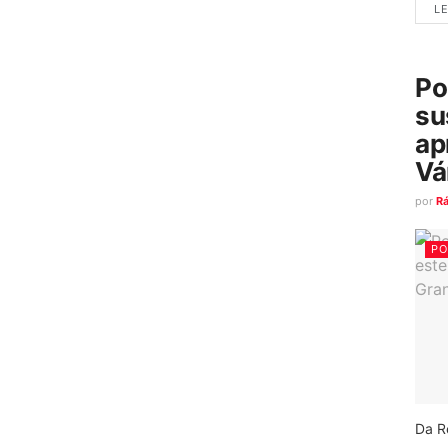
LE
Po
su
ap
Vá
por
R
PO
Da R