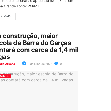
eito de estelionato e apreende R$ 11,3 mil em
ea Grande Fonte: PM/MT
IA MAIS
 construção, maior
cola de Barra do Garças
ntará com cerca de 1,4 mil
gas
ádio Aruanã
8 de julho de 2026
0
DADES