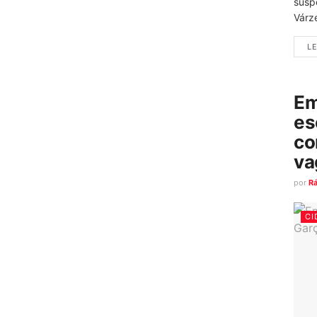
susp
Várz
LE
Em
es
co
va
por
R
CI