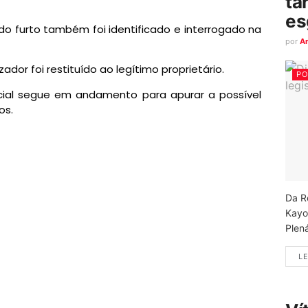
ta
es
 do furto também foi identificado e interrogado na
por
A
ador foi restituído ao legítimo proprietário.
PO
olicial segue em andamento para apurar a possível
os.
Da R
Kayo
Plená
LE