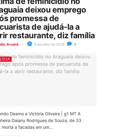
tima de feminicídio no
aguaia deixou emprego
ós promessa de
cuarista de ajudá-la a
rir restaurante, diz família
ádio Aruanã
8 de julho de 2026
0
LÍCIA
ando Deamo e Victória Oliveira | g1 MT A
nheira Daiany Rodrigues de Souza, de 33
, morta a facadas em um...