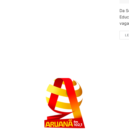
Da S
Educ
vagas
LE