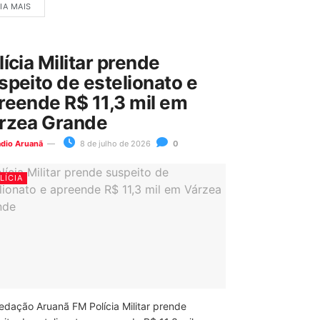
IA MAIS
lícia Militar prende
speito de estelionato e
reende R$ 11,3 mil em
rzea Grande
ádio Aruanã
8 de julho de 2026
0
LÍCIA
edação Aruanã FM Polícia Militar prende