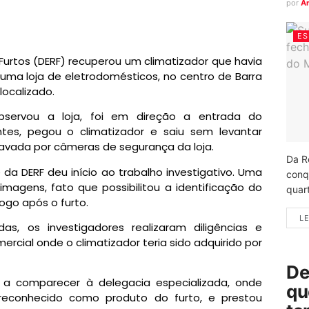
por
A
ES
Furtos (DERF) recuperou um climatizador que havia
 uma loja de eletrodomésticos, no centro de Barra
localizado.
observou a loja, foi em direção a entrada do
tes, pegou o climatizador e saiu sem levantar
ravada por câmeras de segurança da loja.
Da R
 da DERF deu início ao trabalho investigativo. Uma
conq
 imagens, fato que possibilitou a identificação do
quart
logo após o furto.
LE
s, os investigadores realizaram diligências e
ial onde o climatizador teria sido adquirido por
De
o a comparecer à delegacia especializada, onde
qu
reconhecido como produto do furto, e prestou