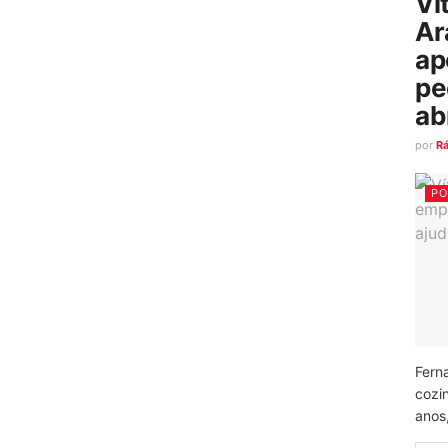
Ví
Ar
ap
pe
ab
por
R
PO
Fern
cozi
anos