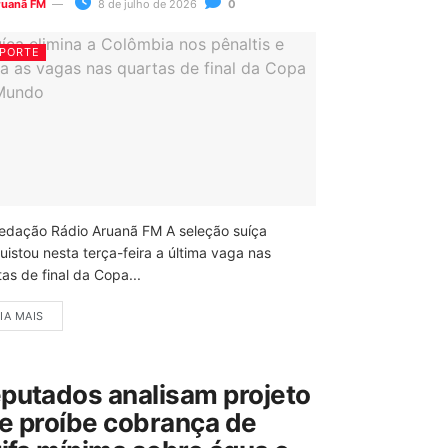
ruanã FM
8 de julho de 2026
0
PORTE
edação Rádio Aruanã FM A seleção suíça
uistou nesta terça-feira a última vaga nas
as de final da Copa...
IA MAIS
putados analisam projeto
e proíbe cobrança de