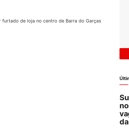
Últ
Su
no
va
da