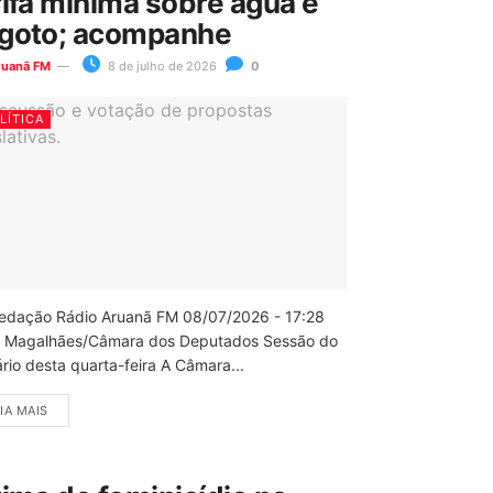
rifa mínima sobre água e
goto; acompanhe
ruanã FM
8 de julho de 2026
0
LÍTICA
edação Rádio Aruanã FM 08/07/2026 - 17:28
 Magalhães/Câmara dos Deputados Sessão do
rio desta quarta-feira A Câmara...
IA MAIS