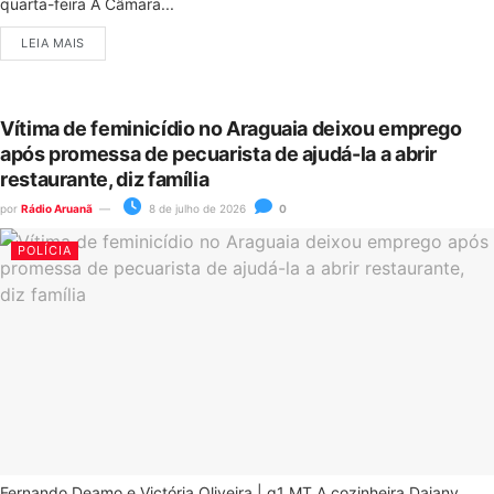
quarta-feira A Câmara...
LEIA MAIS
Vítima de feminicídio no Araguaia deixou emprego
após promessa de pecuarista de ajudá-la a abrir
restaurante, diz família
por
Rádio Aruanã
8 de julho de 2026
0
POLÍCIA
Fernando Deamo e Victória Oliveira | g1 MT A cozinheira Daiany