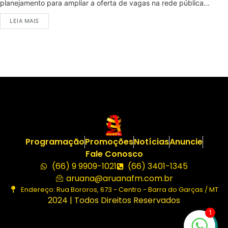
planejamento para ampliar a oferta de vagas na rede pública...
LEIA MAIS
Programação
Promoções
Notícias
Anuncie
Fale Conosco
(66) 9 9909-1021
(66) 3401-1345
aruana@aruanafm.com.br
Endereço: Rua Bororos, 673 - Centro - Barra do Garças / MT
2024 | Todos Direitos Reservados
1