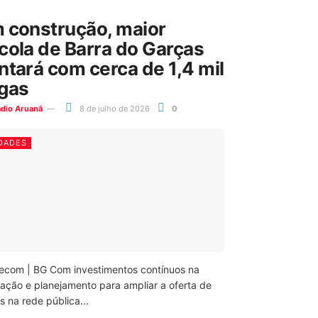
 construção, maior
cola de Barra do Garças
ntará com cerca de 1,4 mil
gas
ádio Aruanã
8 de julho de 2026
0
DADES
ecom | BG Com investimentos contínuos na
ação e planejamento para ampliar a oferta de
 na rede pública...