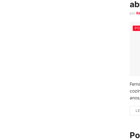
ab
por
R
PO
Fern
cozi
anos
LE
Po