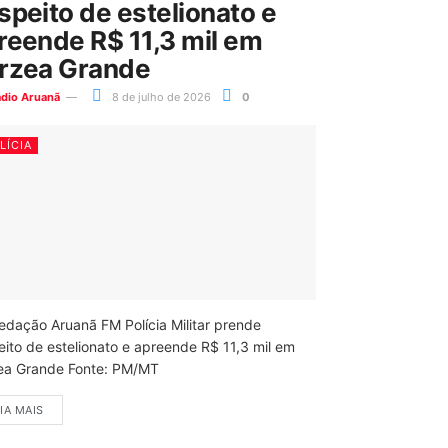
speito de estelionato e
reende R$ 11,3 mil em
rzea Grande
ádio Aruanã
8 de julho de 2026
0
LÍCIA
edação Aruanã FM Polícia Militar prende
eito de estelionato e apreende R$ 11,3 mil em
ea Grande Fonte: PM/MT
IA MAIS