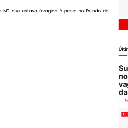
em MT que estava foragido é preso no Estado da
Últ
Su
no
va
da
por
A
ES