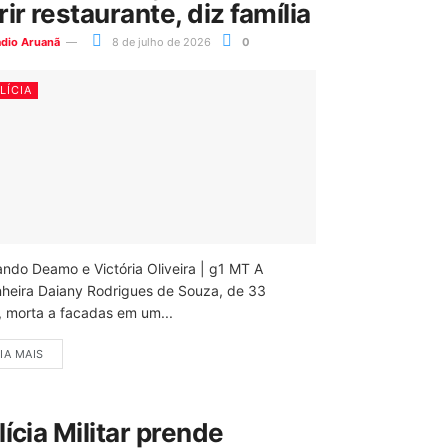
rir restaurante, diz família
ádio Aruanã
8 de julho de 2026
0
LÍCIA
ando Deamo e Victória Oliveira | g1 MT A
nheira Daiany Rodrigues de Souza, de 33
, morta a facadas em um...
IA MAIS
lícia Militar prende