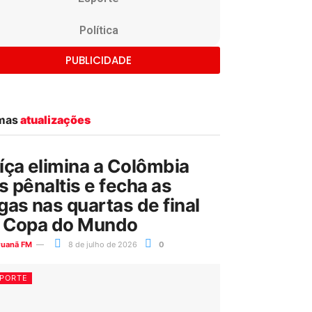
Política
PUBLICIDADE
imas
atualizações
íça elimina a Colômbia
s pênaltis e fecha as
gas nas quartas de final
 Copa do Mundo
ruanã FM
8 de julho de 2026
0
PORTE