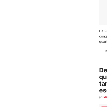
Da R
conq
quart
LE
De
qu
ta
es
por
A