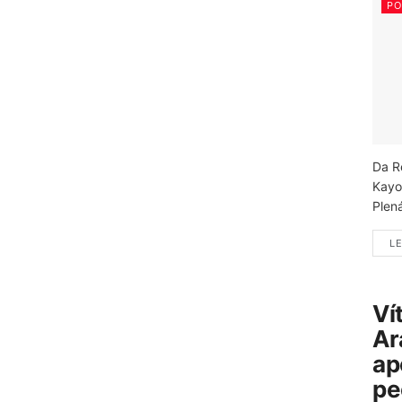
PO
Da R
Kayo
Plená
LE
Ví
Ar
ap
pe