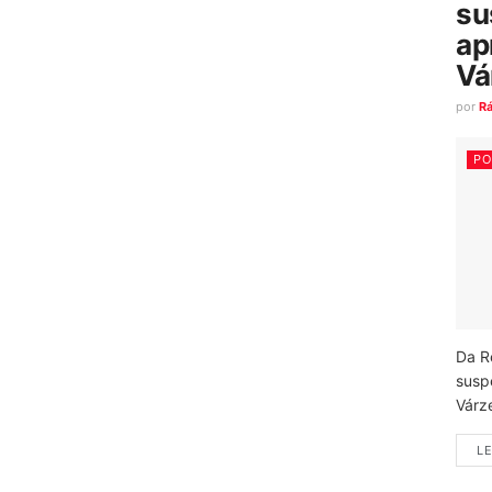
su
ap
Vá
por
R
PO
Da R
susp
Várz
LE