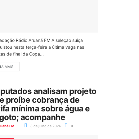
edação Rádio Aruanã FM A seleção suíça
uistou nesta terça-feira a última vaga nas
as de final da Copa...
IA MAIS
putados analisam projeto
e proíbe cobrança de
rifa mínima sobre água e
goto; acompanhe
ruanã FM
8 de julho de 2026
0