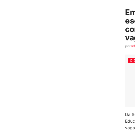
Em
es
co
va
por
R
CI
Da S
Educ
vagas