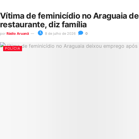
Vítima de feminicídio no Araguaia d
restaurante, diz família
por
Rádio Aruanã
8 de julho de 2026
0
POLÍCIA