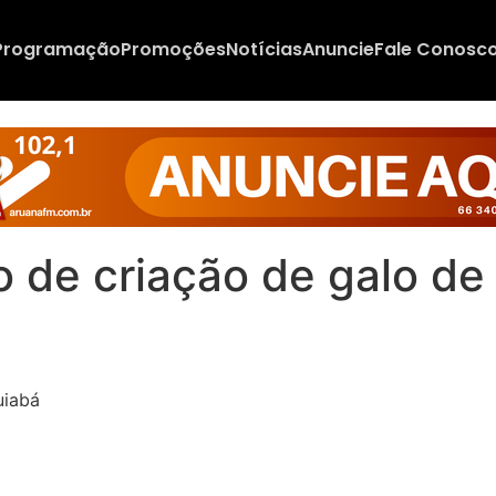
Programação
Promoções
Notícias
Anuncie
Fale Conosc
to de criação de galo d
uiabá