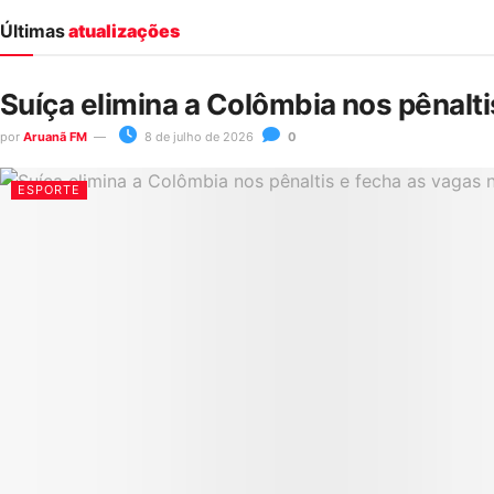
Últimas
atualizações
Suíça elimina a Colômbia nos pênalt
por
Aruanã FM
8 de julho de 2026
0
ESPORTE