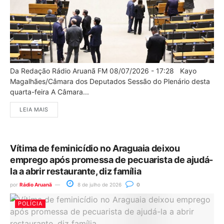
Da Redação Rádio Aruanã FM 08/07/2026 - 17:28 Kayo
Magalhães/Câmara dos Deputados Sessão do Plenário desta
quarta-feira A Câmara...
LEIA MAIS
Vítima de feminicídio no Araguaia deixou
emprego após promessa de pecuarista de ajudá-
la a abrir restaurante, diz família
por
Rádio Aruanã
8 de julho de 2026
0
POLÍCIA