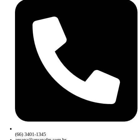
(66) 3401-1345
aruana@aruanafm.com.br