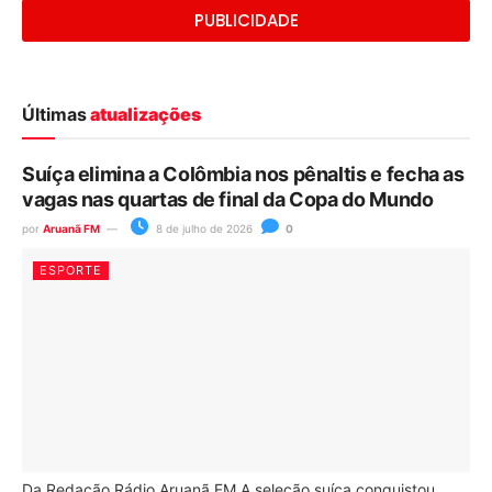
PUBLICIDADE
Últimas
atualizações
Suíça elimina a Colômbia nos pênaltis e fecha as
vagas nas quartas de final da Copa do Mundo
por
Aruanã FM
8 de julho de 2026
0
ESPORTE
Da Redação Rádio Aruanã FM A seleção suíça conquistou