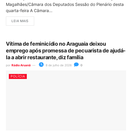
Magalhães/Câmara dos Deputados Sessão do Plenário desta
quarta-feira A Câmara...
LEIA MAIS
Vítima de feminicídio no Araguaia deixou
emprego após promessa de pecuarista de ajudá-
la a abrir restaurante, diz família
por
Rádio Aruanã
8 de julho de 2026
0
POLÍCIA