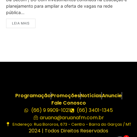
planejamento para ampliar a oferta de vagas na rede
pública...
LEIA MAIS
Programação
Promoções
Notícias
Anuncie
Fale Conosco
(66) 9 9909-1021
(66) 3401-1345
aruana@aruanafm.com.br
Endereço: Rua Bororos, 673 - Centro - Barra do Garças / MT
2024 | Todos Direitos Reservados