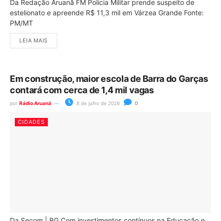
Da Redação Aruanã FM Polícia Militar prende suspeito de
estelionato e apreende R$ 11,3 mil em Várzea Grande Fonte:
PM/MT
LEIA MAIS
Em construção, maior escola de Barra do Garças
contará com cerca de 1,4 mil vagas
por
Rádio Aruanã
8 de julho de 2026
0
CIDADES
Da Secom | BG Com investimentos contínuos na Educação e