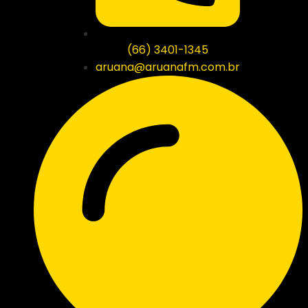
(66) 3401-1345
aruana@aruanafm.com.br