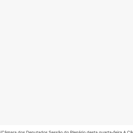
âmara dos Deputados Sessão do Plenário desta quarta-feira A Câm