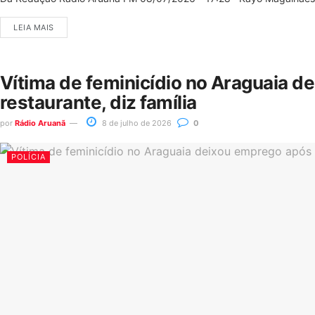
LEIA MAIS
Vítima de feminicídio no Araguaia d
restaurante, diz família
por
Rádio Aruanã
8 de julho de 2026
0
POLÍCIA