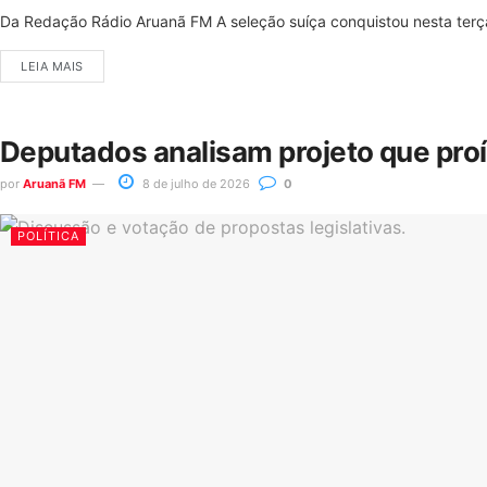
Da Redação Rádio Aruanã FM A seleção suíça conquistou nesta terça-
LEIA MAIS
Deputados analisam projeto que pro
por
Aruanã FM
8 de julho de 2026
0
POLÍTICA