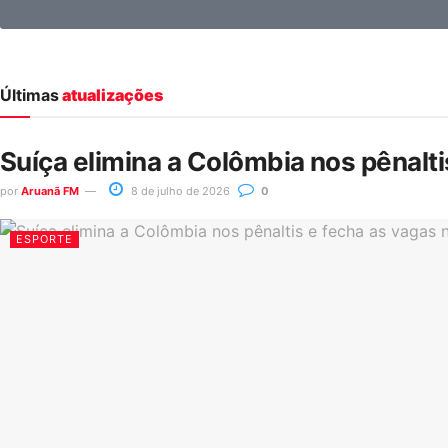
Últimas
atualizações
Suíça elimina a Colômbia nos pênalt
por
Aruanã FM
8 de julho de 2026
0
ESPORTE