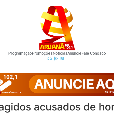
Programação
Promoções
Notícias
Anuncie
Fale Conosco
foragidos acusados de h