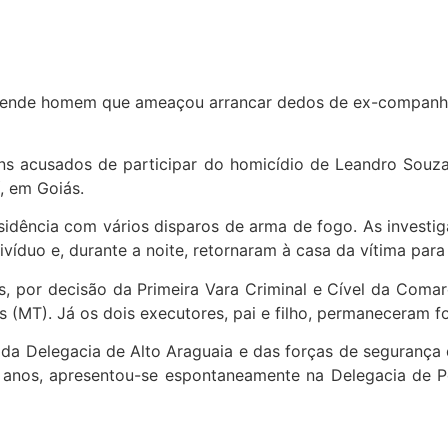
omens acusados de participar do homicídio de Leandro Sou
, em Goiás.
esidência com vários disparos de arma de fogo. As invest
íduo e, durante a noite, retornaram à casa da vítima para
os, por decisão da Primeira Vara Criminal e Cível da Com
 (MT). Já os dois executores, pai e filho, permaneceram f
 da Delegacia de Alto Araguaia e das forças de segurança d
7 anos, apresentou-se espontaneamente na Delegacia de Po