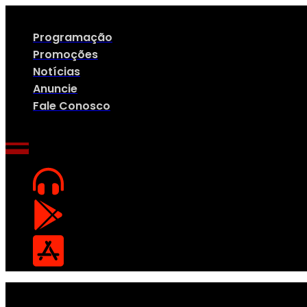
Ir
para
o
Programação
conteúdo
Promoções
Notícias
Anuncie
Fale Conosco