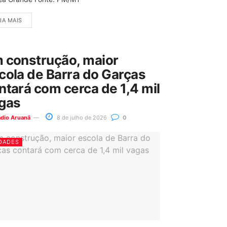
IA MAIS
 construção, maior
cola de Barra do Garças
ntará com cerca de 1,4 mil
gas
ádio Aruanã
8 de julho de 2026
0
DADES