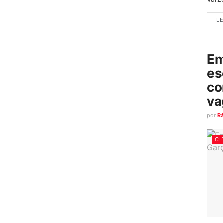
LE
Em
es
co
va
por
R
CI