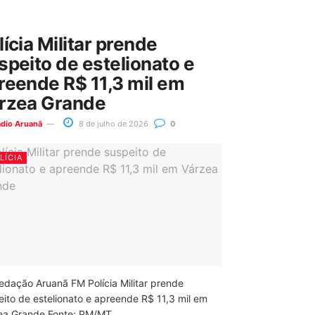
lícia Militar prende
speito de estelionato e
reende R$ 11,3 mil em
rzea Grande
ádio Aruanã
8 de julho de 2026
0
LÍCIA
edação Aruanã FM Polícia Militar prende
eito de estelionato e apreende R$ 11,3 mil em
ea Grande Fonte: PM/MT