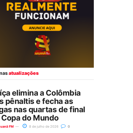
imas
atualizações
íça elimina a Colômbia
s pênaltis e fecha as
gas nas quartas de final
 Copa do Mundo
ruanã FM
8 de julho de 2026
0