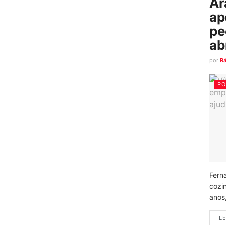
Ar
ap
pe
ab
por
R
PO
Fern
cozi
anos
LE