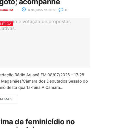
goto; acompanhe
ruanã FM
8 de julho de 2026
0
LÍTICA
edação Rádio Aruanã FM 08/07/2026 - 17:28
 Magalhães/Câmara dos Deputados Sessão do
rio desta quarta-feira A Câmara...
IA MAIS
tima de feminicídio no