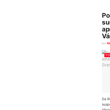
Po
su
ap
Vá
por
R
PO
Da R
susp
Várz