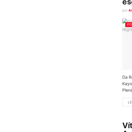
es
por
A
PO
Da R
Kayo
Plená
LE
Ví