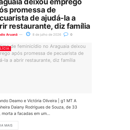
aguaia deixou emprego
ós promessa de
cuarista de ajudá-la a
rir restaurante, diz família
ádio Aruanã
8 de julho de 2026
0
LÍCIA
ando Deamo e Victória Oliveira | g1 MT A
nheira Daiany Rodrigues de Souza, de 33
, morta a facadas em um...
IA MAIS