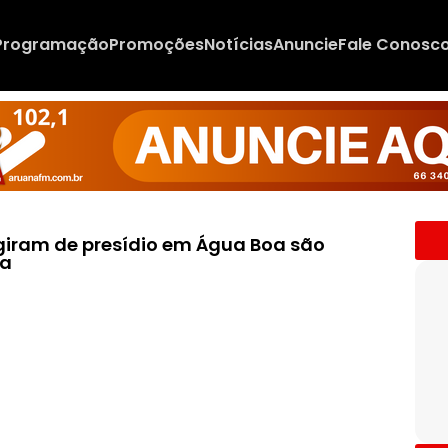
Programação
Promoções
Notícias
Anuncie
Fale Conosc
ugiram de presídio em Água Boa são
ta