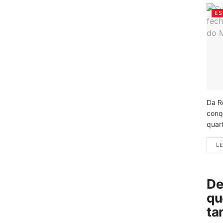
ES
Da R
conq
quart
LE
De
qu
ta