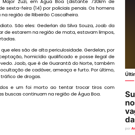
ria Major Zuzi, em Água Boa (distante 730km de
e sexta-feira (14) por policiais penais. Os homens
a região de Ribeirão Cascalheira.
iato. São eles: Gederlan da Silva Souza, Joab da
ar de estarem na região de mata, estavam limpos,
rtadas.
 que eles são de alta periculosidade. Gerdelan, por
eptação, homicídio qualificado e posse ilegal de
zevedo. Jaob, que é de Guarantã do Norte, também
 ocultação de cadáver, ameaça e furto. Por último,
Últ
 tráfico de drogas.
rados e um foi morto ao tentar trocar tiros com
Su
, as buscas continuam na região de Água Boa.
no
va
da
por
A