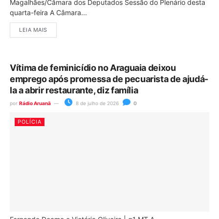
Magalhães/Câmara dos Deputados Sessão do Plenário desta
quarta-feira A Câmara...
LEIA MAIS
Vítima de feminicídio no Araguaia deixou
emprego após promessa de pecuarista de ajudá-
la a abrir restaurante, diz família
por
Rádio Aruanã
8 de julho de 2026
0
POLÍCIA