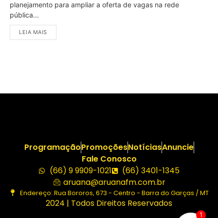
planejamento para ampliar a oferta de vagas na rede
pública...
LEIA MAIS
Programação
Promoções
Notícias
Anuncie
Fale Conosco
(66) 9 9909-1021
(66) 3401-1345
aruana@aruanafm.com.br
Endereço: Rua Bororos, 673 - Centro - Barra do Garças / MT
2024 | Todos Direitos Reservados
1