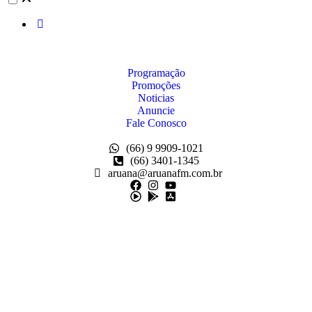
Programação
Promoções
Noticias
Anuncie
Fale Conosco
(66) 9 9909-1021
(66) 3401-1345
aruana@aruanafm.com.br
starzbet giriş
starzbet
starzbet güncel giriş
starzbet giriş
starzbet
starzbet 