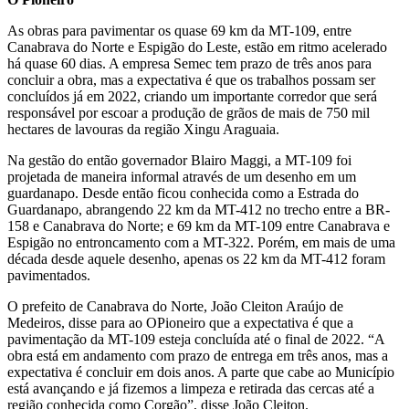
As obras para pavimentar os quase 69 km da MT-109, entre
Canabrava do Norte e Espigão do Leste, estão em ritmo acelerado
há quase 60 dias. A empresa Semec tem prazo de três anos para
concluir a obra, mas a expectativa é que os trabalhos possam ser
concluídos já em 2022, criando um importante corredor que será
responsável por escoar a produção de grãos de mais de 750 mil
hectares de lavouras da região Xingu Araguaia.
Na gestão do então governador Blairo Maggi, a MT-109 foi
projetada de maneira informal através de um desenho em um
guardanapo. Desde então ficou conhecida como a Estrada do
Guardanapo, abrangendo 22 km da MT-412 no trecho entre a BR-
158 e Canabrava do Norte; e 69 km da MT-109 entre Canabrava e
Espigão no entroncamento com a MT-322. Porém, em mais de uma
década desde aquele desenho, apenas os 22 km da MT-412 foram
pavimentados.
O prefeito de Canabrava do Norte, João Cleiton Araújo de
Medeiros, disse para ao OPioneiro que a expectativa é que a
pavimentação da MT-109 esteja concluída até o final de 2022. “A
obra está em andamento com prazo de entrega em três anos, mas a
expectativa é concluir em dois anos. A parte que cabe ao Município
está avançando e já fizemos a limpeza e retirada das cercas até a
região conhecida como Corgão”, disse João Cleiton.