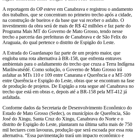
A reportagem do OP esteve em Canabrava e registrou o andamento
dos trabalhos, que se concentram no primeiro trecho após a cidade,
na construção de bueiros e da base que vai receber o asfalto. O
investimento da obra será de mais de R$ 42 milhões e faz parte do
Programa Mais MT do Governo de Mato Grosso, tendo nesse
trecho a parceria das prefeituras de Canabrava e de São Felix do
Araguaia, do qual pertence o distrito de Espigão do Leste.
A Estrada do Guardanapo faz parte de um projeto maior, que
engloba uma rota alternativa à BR-158, que enfrenta entraves
ambientais para o asfaltamento do trecho que cruza a Terra Indígena
Marãiwatsédé. Como solução, o Governo de Mato Grosso irá
asfaltar as MTs 110 e 109 entre Canarana e Querência e a MT-109
entre Querência e Espigão do Leste, obras que se encontram na fase
de produção de projetos. De Espigão a rota segue até Canabrava no
trecho que está em obras e, depois até a BR-158 pela MT-412 já
asfaltada.
Conforme dados da Secretaria de Desenvolvimento Econômico do
Estado de Mato Grosso (Sedec), os municípios de Querência, São
José do Xingu, Santa Cruz do Xingu, Canabrava do Norte e o
distrito de Espigão do Leste, plantaram na última safra mais de 750
mil hectares com lavouras, produção que será escoada por essa rota
alternativa. “Essa pavimentação trará um impacto econômico e