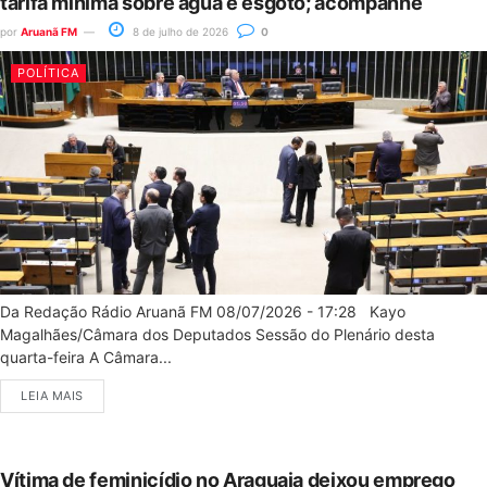
tarifa mínima sobre água e esgoto; acompanhe
por
Aruanã FM
8 de julho de 2026
0
POLÍTICA
Da Redação Rádio Aruanã FM 08/07/2026 - 17:28 Kayo
Magalhães/Câmara dos Deputados Sessão do Plenário desta
quarta-feira A Câmara...
LEIA MAIS
Vítima de feminicídio no Araguaia deixou emprego