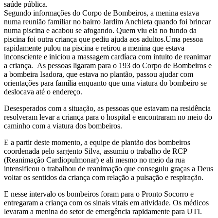
saúde pública.
Segundo informações do Corpo de Bombeiros, a menina estava
numa reunião familiar no bairro Jardim Anchieta quando foi brincar
numa piscina e acabou se afogando. Quem viu ela no fundo da
piscina foi outra criança que pediu ajuda aos adultos.Uma pessoa
rapidamente pulou na piscina e retirou a menina que estava
inconsciente e iniciou a massagem cardíaca com intuito de reanimar
a criança. As pessoas ligaram para o 193 do Corpo de Bombeiros e
a bombeira Isadora, que estava no plantão, passou ajudar com
orientações para família enquanto que uma viatura do bombeiro se
deslocava até o endereço.
Desesperados com a situação, as pessoas que estavam na residência
resolveram levar a criança para o hospital e encontraram no meio do
caminho com a viatura dos bombeiros.
E a partir deste momento, a equipe de plantão dos bombeiros
coordenada pelo sargento Silva, assumiu o trabalho de RCP
(Reanimação Cardiopulmonar) e ali mesmo no meio da rua
intensificou o trabalhou de reanimação que conseguiu graças a Deus
voltar os sentidos da criança com relação a pulsação e respiração.
E nesse intervalo os bombeiros foram para o Pronto Socorro e
entregaram a criança com os sinais vitais em atividade. Os médicos
levaram a menina do setor de emergência rapidamente para UTI.