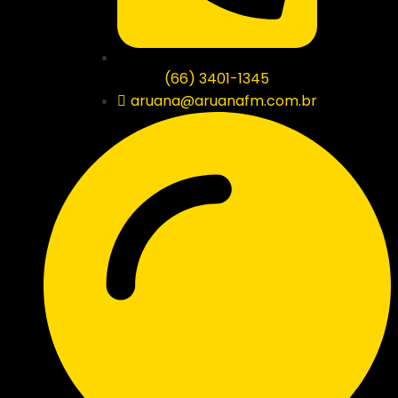
(66) 3401-1345
aruana@aruanafm.com.br