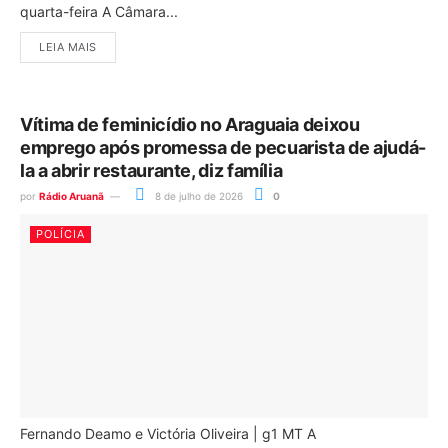
quarta-feira A Câmara...
LEIA MAIS
Vítima de feminicídio no Araguaia deixou
emprego após promessa de pecuarista de ajudá-
la a abrir restaurante, diz família
por
Rádio Aruanã
8 de julho de 2026
0
POLÍCIA
Fernando Deamo e Victória Oliveira | g1 MT A