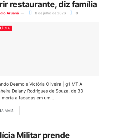
rir restaurante, diz família
ádio Aruanã
8 de julho de 2026
0
LÍCIA
ando Deamo e Victória Oliveira | g1 MT A
nheira Daiany Rodrigues de Souza, de 33
, morta a facadas em um...
IA MAIS
lícia Militar prende