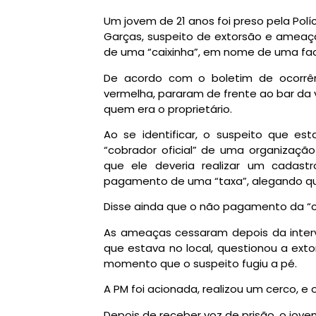
Um jovem de 21 anos foi preso pela Políci
Garças, suspeito de extorsão e ameaç
de uma “caixinha”, em nome de uma fac
De acordo com o boletim de ocorrê
vermelha, pararam de frente ao bar da 
quem era o proprietário.
Ao se identificar, o suspeito que e
“cobrador oficial” de uma organizaçã
que ele deveria realizar um cadast
pagamento de uma “taxa”, alegando qu
Disse ainda que o não pagamento da “cai
As ameaças cessaram depois da inter
que estava no local, questionou a ext
momento que o suspeito fugiu a pé.
A PM foi acionada, realizou um cerco, e 
Depois de receber voz de prisão, o jov