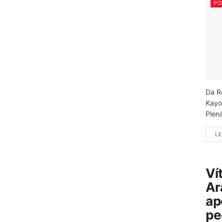
PO
Da R
Kayo
Plená
LE
Ví
Ar
ap
pe