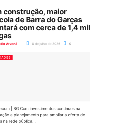
 construção, maior
cola de Barra do Garças
ntará com cerca de 1,4 mil
gas
ádio Aruanã
8 de julho de 2026
0
DADES
ecom | BG Com investimentos contínuos na
ação e planejamento para ampliar a oferta de
 na rede pública...