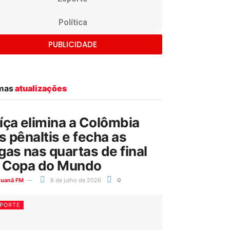
Política
PUBLICIDADE
imas
atualizações
íça elimina a Colômbia
s pênaltis e fecha as
gas nas quartas de final
 Copa do Mundo
ruanã FM
8 de julho de 2026
0
PORTE