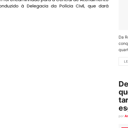
onduzido à Delegacia da Polícia Civil, que dará
Da R
conq
quart
LE
De
qu
ta
es
por
A