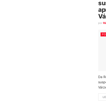
su
ap
Vá
por
R
PO
Da R
susp
Várz
LE