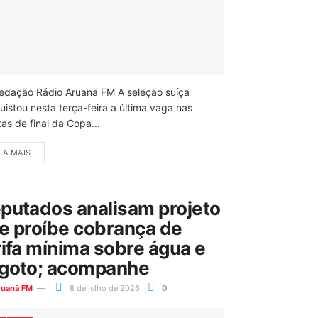
edação Rádio Aruanã FM A seleção suíça
uistou nesta terça-feira a última vaga nas
as de final da Copa...
IA MAIS
putados analisam projeto
e proíbe cobrança de
rifa mínima sobre água e
goto; acompanhe
ruanã FM
8 de julho de 2026
0