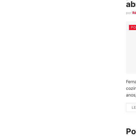
ab
por
R
PO
Fern
cozi
anos
LE
Po