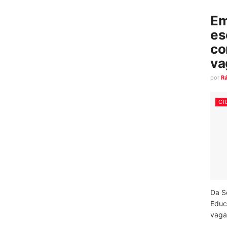
Em
es
co
va
por
R
CI
Da S
Educ
vagas