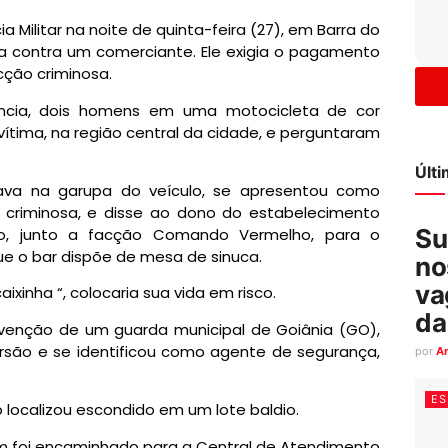
a Militar na noite de quinta-feira (27), em Barra do
a contra um comerciante. Ele exigia o pagamento
ção criminosa.
ncia, dois homens em uma motocicleta de cor
vítima, na região central da cidade, e perguntaram
Últ
stava na garupa do veículo, se apresentou como
o criminosa, e disse ao dono do estabelecimento
Su
ro, junto a facção Comando Vermelho, para o
e o bar dispõe de mesa de sinuca.
no
va
xinha “, colocaria sua vida em risco.
da
venção de um guarda municipal de Goiânia (GO),
orsão e se identificou como agente de segurança,
por
A
ES
o localizou escondido em um lote baldio.
em foi encaminhado para a Central de Atendimento