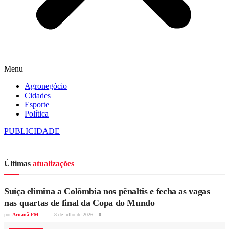
Menu
Agronegócio
Cidades
Esporte
Política
PUBLICIDADE
Últimas
atualizações
Suíça elimina a Colômbia nos pênaltis e fecha as vagas
nas quartas de final da Copa do Mundo
por
Aruanã FM
8 de julho de 2026
0