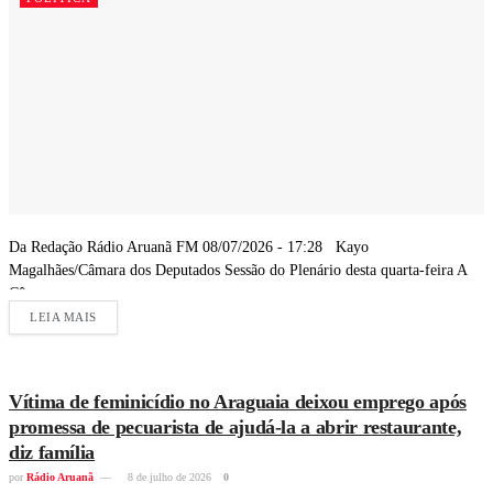
Da Redação Rádio Aruanã FM 08/07/2026 - 17:28 Kayo
Magalhães/Câmara dos Deputados Sessão do Plenário desta quarta-feira A
Câmara...
LEIA MAIS
Vítima de feminicídio no Araguaia deixou emprego após
promessa de pecuarista de ajudá-la a abrir restaurante,
diz família
por
Rádio Aruanã
8 de julho de 2026
0