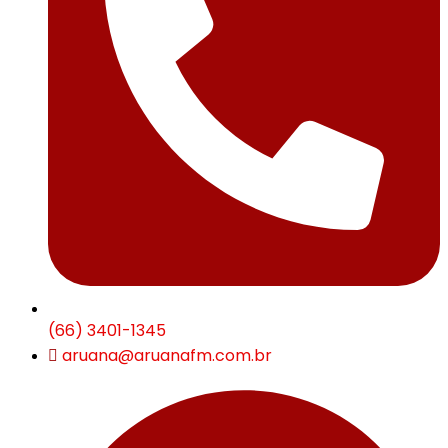
(66) 3401-1345
aruana@aruanafm.com.br