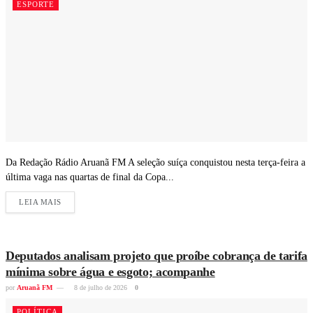
ESPORTE
Da Redação Rádio Aruanã FM A seleção suíça conquistou nesta terça-feira a
última vaga nas quartas de final da Copa...
LEIA MAIS
Deputados analisam projeto que proíbe cobrança de tarifa
mínima sobre água e esgoto; acompanhe
por
Aruanã FM
8 de julho de 2026
0
POLÍTICA