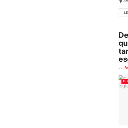
quart
LE
De
qu
ta
es
por
A
PO