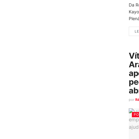
Da R
Kayo
Plená
LE
Ví
Ar
ap
pe
ab
por
R
PO