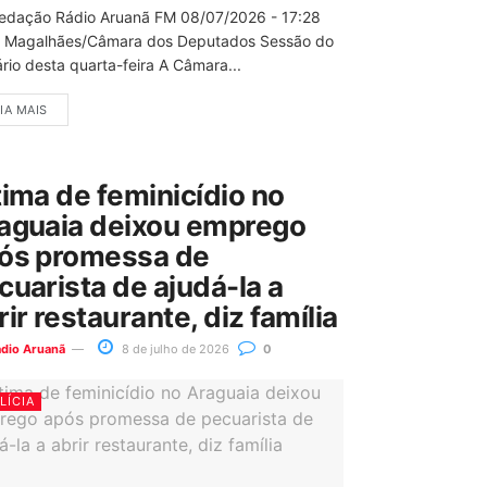
edação Rádio Aruanã FM 08/07/2026 - 17:28
 Magalhães/Câmara dos Deputados Sessão do
rio desta quarta-feira A Câmara...
IA MAIS
tima de feminicídio no
aguaia deixou emprego
ós promessa de
cuarista de ajudá-la a
rir restaurante, diz família
ádio Aruanã
8 de julho de 2026
0
LÍCIA