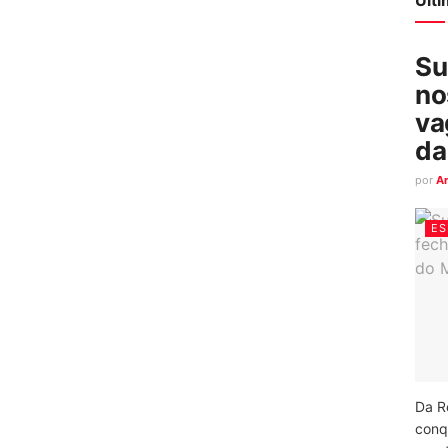
Su
no
va
da
por
A
ES
Da R
conq