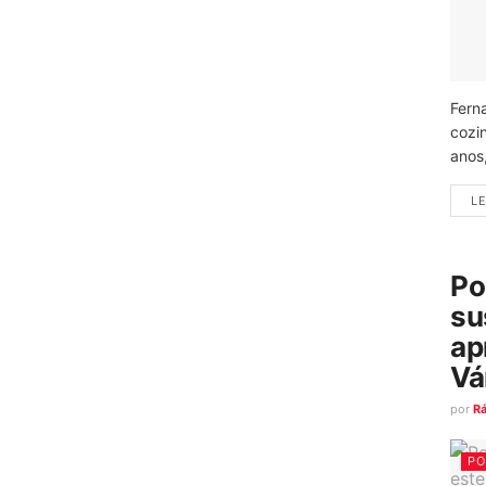
Fern
cozi
anos
LE
Po
su
ap
Vá
por
R
PO