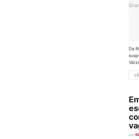
Da R
susp
Várz
LE
Em
es
co
va
por
R