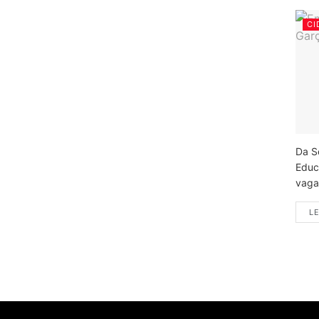
CI
Da S
Educ
vagas
LE