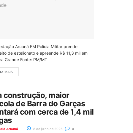
edação Aruanã FM Polícia Militar prende
eito de estelionato e apreende R$ 11,3 mil em
ea Grande Fonte: PM/MT
IA MAIS
 construção, maior
cola de Barra do Garças
ntará com cerca de 1,4 mil
gas
ádio Aruanã
8 de julho de 2026
0