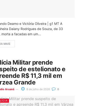
ando Deamo e Victória Oliveira | g1 MT A
nheira Daiany Rodrigues de Souza, de 33
, morta a facadas em um...
IA MAIS
lícia Militar prende
speito de estelionato e
reende R$ 11,3 mil em
rzea Grande
ádio Aruanã
8 de julho de 2026
0
LÍCIA