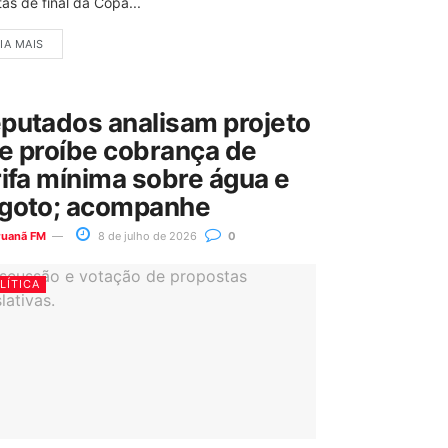
as de final da Copa...
IA MAIS
putados analisam projeto
e proíbe cobrança de
rifa mínima sobre água e
goto; acompanhe
ruanã FM
8 de julho de 2026
0
LÍTICA