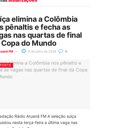
íça elimina a Colômbia
s pênaltis e fecha as
gas nas quartas de final
 Copa do Mundo
ruanã FM
8 de julho de 2026
0
PORTE
edação Rádio Aruanã FM A seleção suíça
uistou nesta terça-feira a última vaga nas