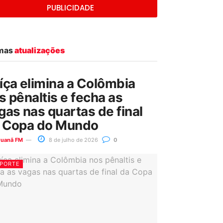
PUBLICIDADE
imas
atualizações
íça elimina a Colômbia
s pênaltis e fecha as
gas nas quartas de final
 Copa do Mundo
ruanã FM
8 de julho de 2026
0
PORTE