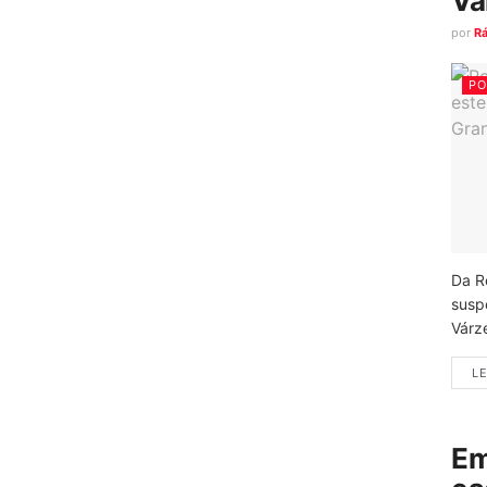
Vá
por
R
PO
Da R
susp
Várz
LE
Em