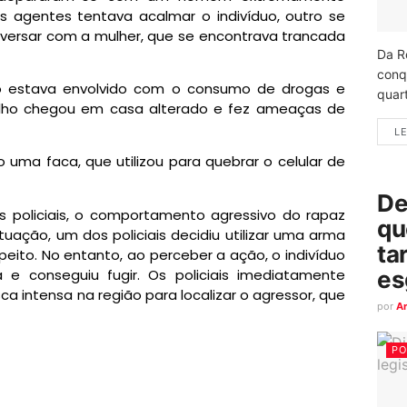
s agentes tentava acalmar o indivíduo, outro se
onversar com a mulher, que se encontrava trancada
Da R
conq
ho estava envolvido com o consumo de drogas e
quart
 filho chegou em casa alterado e fez ameaças de
LE
o uma faca, que utilizou para quebrar o celular de
De
s policiais, o comportamento agressivo do rapaz
qu
ituação, um dos policiais decidiu utilizar uma arma
ta
peito. No entanto, ao perceber a ação, o indivíduo
 e conseguiu fugir. Os policiais imediatamente
es
a intensa na região para localizar o agressor, que
por
A
PO