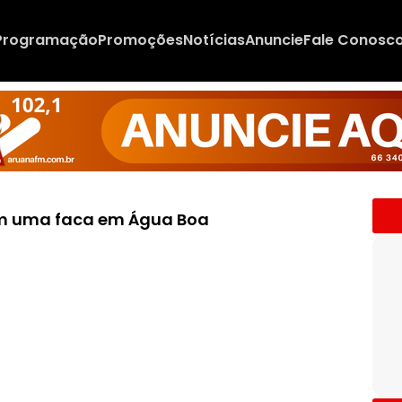
Programação
Promoções
Notícias
Anuncie
Fale Conosc
om uma faca em Água Boa