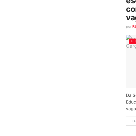
es
co
va
por
R
CI
Da S
Educ
vagas
LE