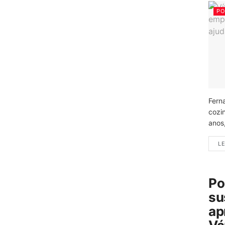
PO
Fern
cozi
anos
LE
Po
su
ap