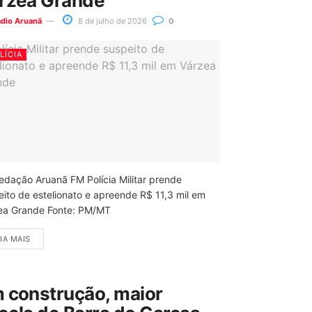
rzea Grande
ádio Aruanã
8 de julho de 2026
0
LÍCIA
edação Aruanã FM Polícia Militar prende
eito de estelionato e apreende R$ 11,3 mil em
ea Grande Fonte: PM/MT
IA MAIS
 construção, maior