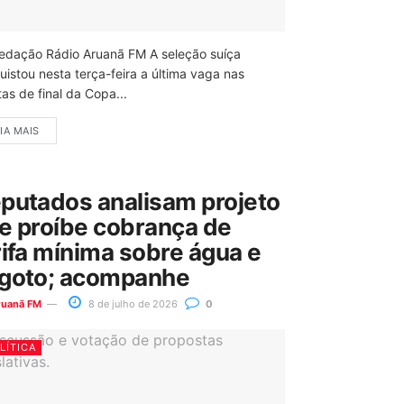
edação Rádio Aruanã FM A seleção suíça
uistou nesta terça-feira a última vaga nas
as de final da Copa...
IA MAIS
putados analisam projeto
e proíbe cobrança de
rifa mínima sobre água e
goto; acompanhe
ruanã FM
8 de julho de 2026
0
LÍTICA