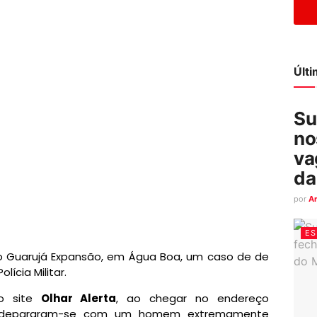
Últ
Su
no
va
da
por
A
ES
rro Guarujá Expansão, em Água Boa, um caso de de
lícia Militar.
ao site
Olhar Alerta
, ao chegar no endereço
iço depararam-se com um homem extremamente