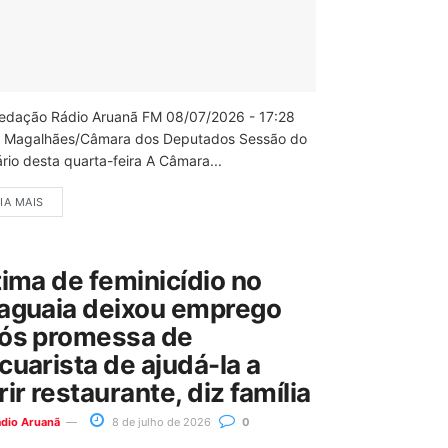
edação Rádio Aruanã FM 08/07/2026 - 17:28
 Magalhães/Câmara dos Deputados Sessão do
rio desta quarta-feira A Câmara...
IA MAIS
tima de feminicídio no
aguaia deixou emprego
ós promessa de
cuarista de ajudá-la a
rir restaurante, diz família
ádio Aruanã
8 de julho de 2026
0