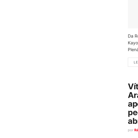
Da R
Kayo
Plená
LE
Ví
Ar
ap
pe
ab
por
R