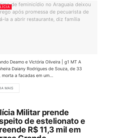
LÍCIA
ando Deamo e Victória Oliveira | g1 MT A
nheira Daiany Rodrigues de Souza, de 33
, morta a facadas em um...
IA MAIS
lícia Militar prende
speito de estelionato e
reende R$ 11,3 mil em