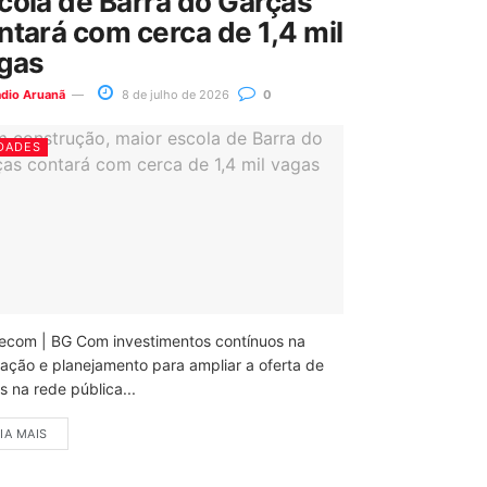
cola de Barra do Garças
ntará com cerca de 1,4 mil
gas
ádio Aruanã
8 de julho de 2026
0
DADES
ecom | BG Com investimentos contínuos na
ação e planejamento para ampliar a oferta de
 na rede pública...
IA MAIS