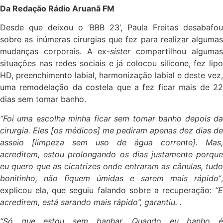
Da Redação Rádio Aruanã FM
Desde que deixou o ‘BBB 23‘, Paula Freitas desabafou
sobre as inúmeras cirurgias que fez para realizar algumas
mudanças corporais. A ex-
sister
compartilhou alguma
situações nas redes sociais e já colocou silicone, fez lipo
HD, preenchimento labial, harmonização labial e deste vez,
uma remodelação da costela que a fez ficar mais de 22
dias sem tomar banho.
“Foi uma escolha minha ficar sem tomar banho depois da
cirurgia. Eles [os médicos] me pediram apenas dez dias de
asseio [limpeza sem uso de água corrente]. Mas,
acreditem, estou prolongando os dias justamente porque
eu quero que as cicatrizes onde entraram as cânulas, tudo
bonitinho, não fiquem úmidas e sarem mais rápido
“,
explicou ela, que seguiu falando sobre a recuperação:
“E
acredirem, está sarando mais rápido”, garantiu. .
“Só que estou sem banhar. Quando eu banho é