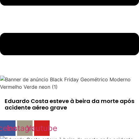
Eduardo Costa esteve à beira da morte após
acidente aéreo grave
cebook
Instagram
Youtube