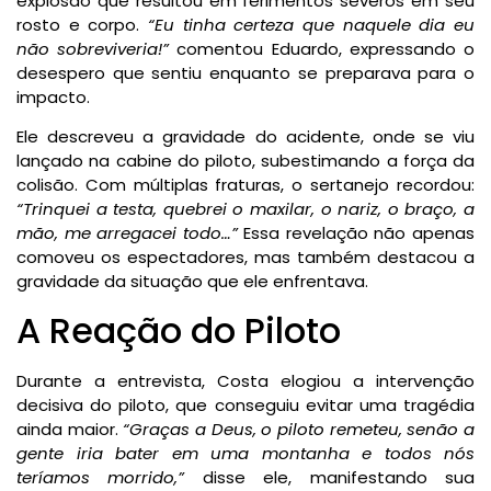
explosão que resultou em ferimentos severos em seu
rosto e corpo.
“Eu tinha certeza que naquele dia eu
não sobreviveria!”
comentou Eduardo, expressando o
desespero que sentiu enquanto se preparava para o
impacto.
Ele descreveu a gravidade do acidente, onde se viu
lançado na cabine do piloto, subestimando a força da
colisão. Com múltiplas fraturas, o sertanejo recordou:
“Trinquei a testa, quebrei o maxilar, o nariz, o braço, a
mão, me arregacei todo…”
Essa revelação não apenas
comoveu os espectadores, mas também destacou a
gravidade da situação que ele enfrentava.
A Reação do Piloto
Durante a entrevista, Costa elogiou a intervenção
decisiva do piloto, que conseguiu evitar uma tragédia
ainda maior.
“Graças a Deus, o piloto remeteu, senão a
gente iria bater em uma montanha e todos nós
teríamos morrido,”
disse ele, manifestando sua