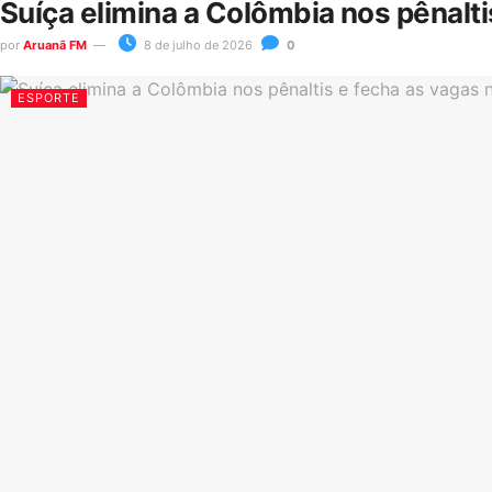
Suíça elimina a Colômbia nos pênalt
por
Aruanã FM
8 de julho de 2026
0
ESPORTE