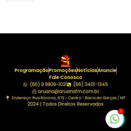
Programação
Promoções
Notícias
Anuncie
Fale Conosco
(66) 9 9909-1021
(66) 3401-1345
aruana@aruanafm.com.br
Endereço: Rua Bororos, 673 - Centro - Barra do Garças / MT
2024 | Todos Direitos Reservados
1